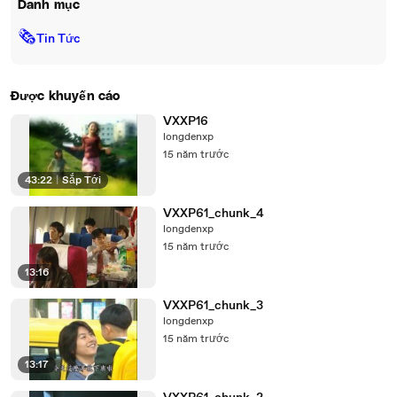
Danh mục
🗞
Tin Tức
Được khuyến cáo
VXXP16
longdenxp
15 năm trước
43:22
|
Sắp Tới
VXXP61_chunk_4
longdenxp
15 năm trước
13:16
VXXP61_chunk_3
longdenxp
15 năm trước
13:17