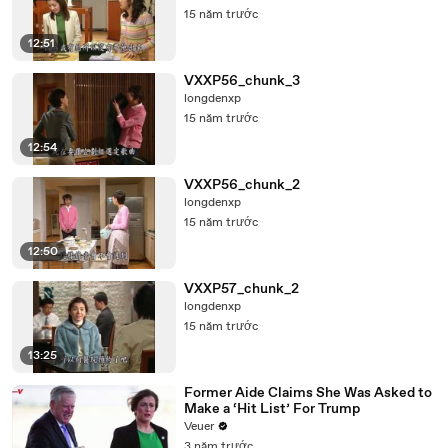
15 năm trước
12:51
VXXP56_chunk_3
longdenxp
15 năm trước
12:54
VXXP56_chunk_2
longdenxp
15 năm trước
12:50
VXXP57_chunk_2
longdenxp
15 năm trước
13:25
Former Aide Claims She Was Asked to
Make a ‘Hit List’ For Trump
Veuer
3 năm trước