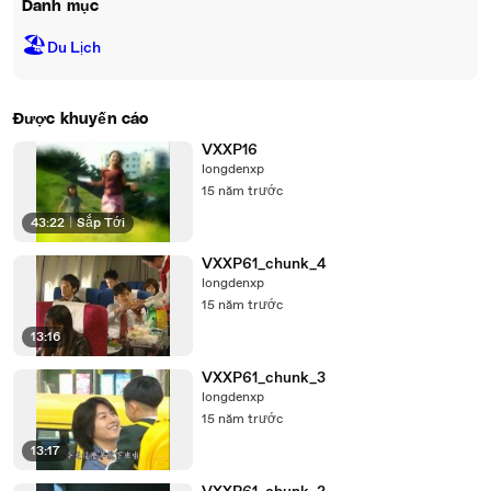
Danh mục
🏖
Du Lịch
Được khuyến cáo
VXXP16
longdenxp
15 năm trước
43:22
|
Sắp Tới
VXXP61_chunk_4
longdenxp
15 năm trước
13:16
VXXP61_chunk_3
longdenxp
15 năm trước
13:17