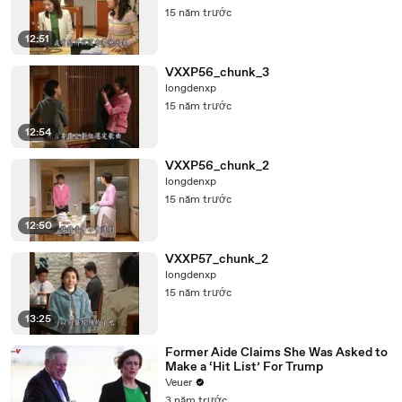
15 năm trước
12:51
VXXP56_chunk_3
longdenxp
15 năm trước
12:54
VXXP56_chunk_2
longdenxp
15 năm trước
12:50
VXXP57_chunk_2
longdenxp
15 năm trước
13:25
Former Aide Claims She Was Asked to
Make a ‘Hit List’ For Trump
Veuer
3 năm trước