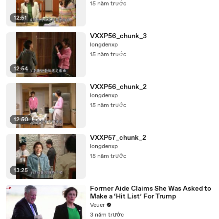
15 năm trước
12:51
VXXP56_chunk_3
longdenxp
15 năm trước
12:54
VXXP56_chunk_2
longdenxp
15 năm trước
12:50
VXXP57_chunk_2
longdenxp
15 năm trước
13:25
Former Aide Claims She Was Asked to
Make a ‘Hit List’ For Trump
Veuer
3 năm trước