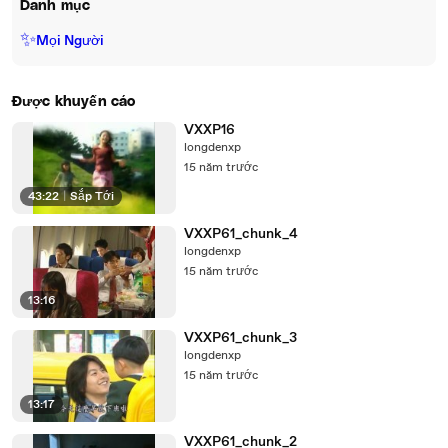
Danh mục
✨
Mọi Người
Được khuyến cáo
VXXP16
longdenxp
15 năm trước
43:22
|
Sắp Tới
VXXP61_chunk_4
longdenxp
15 năm trước
13:16
VXXP61_chunk_3
longdenxp
15 năm trước
13:17
VXXP61_chunk_2