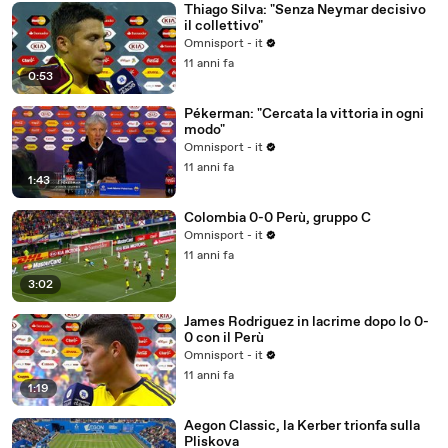
Thiago Silva: "Senza Neymar decisivo
il collettivo"
Omnisport - it
11 anni fa
0:53
Pékerman: "Cercata la vittoria in ogni
modo"
Omnisport - it
11 anni fa
1:43
Colombia 0-0 Perù, gruppo C
Omnisport - it
11 anni fa
3:02
James Rodriguez in lacrime dopo lo 0-
0 con il Perù
Omnisport - it
11 anni fa
1:19
Aegon Classic, la Kerber trionfa sulla
Pliskova