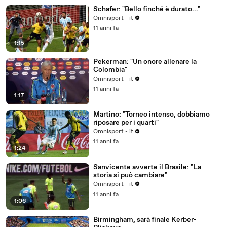
Schafer: "Bello finché è durato..."
Omnisport - it
11 anni fa
1:15
Pekerman: "Un onore allenare la
Colombia"
Omnisport - it
11 anni fa
1:17
Martino: "Torneo intenso, dobbiamo
riposare per i quarti"
Omnisport - it
11 anni fa
1:24
Sanvicente avverte il Brasile: "La
storia si può cambiare"
Omnisport - it
11 anni fa
1:06
Birmingham, sarà finale Kerber-