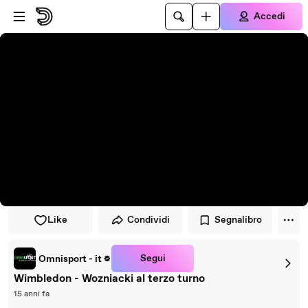
Vai al lettore
Passa al contenuto principale
Accedi
Like
Condividi
Segnalibro
Segui
Omnisport - it
Wimbledon - Wozniacki al terzo turno
15 anni fa