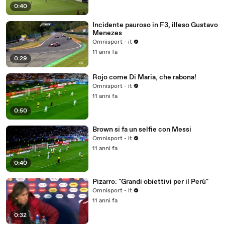
0:40
Incidente pauroso in F3, illeso Gustavo
Menezes
Omnisport - it
11 anni fa
0:29
Rojo come Di Maria, che rabona!
Omnisport - it
11 anni fa
0:50
Brown si fa un selfie con Messi
Omnisport - it
11 anni fa
0:40
Pizarro: "Grandi obiettivi per il Perù"
Omnisport - it
11 anni fa
0:32