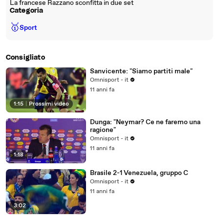
La francese Razzano sconfitta in due set
Categoria
🥇
Sport
Consigliato
Sanvicente: "Siamo partiti male"
Omnisport - it
11 anni fa
1:15
|
Prossimi video
Dunga: "Neymar? Ce ne faremo una
ragione"
Omnisport - it
11 anni fa
1:18
Brasile 2-1 Venezuela, gruppo C
Omnisport - it
11 anni fa
3:02