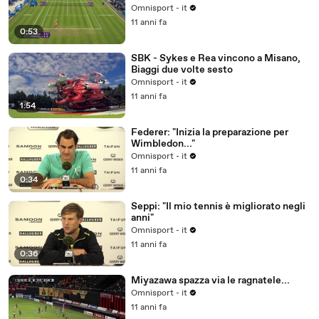
Omnisport - it
11 anni fa
0:53
SBK - Sykes e Rea vincono a Misano,
Biaggi due volte sesto
Omnisport - it
11 anni fa
1:54
Federer: "Inizia la preparazione per
Wimbledon..."
Omnisport - it
11 anni fa
0:34
Seppi: "Il mio tennis è migliorato negli
anni"
Omnisport - it
11 anni fa
0:36
Miyazawa spazza via le ragnatele...
Omnisport - it
11 anni fa