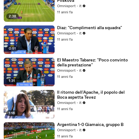
Pliskova
Omnisport - it
11 anni fa
2:38
Diaz: "Complimenti alla squadra"
Omnisport - it
11 anni fa
0:51
El Maestro Tabarez: "Poco convinto
della prestazione"
Omnisport - it
11 anni fa
1:31
Il ritorno dell'Apache, il popolo del
Boca aspetta Tevez
Omnisport - it
11 anni fa
1:16
Argentina 1-0 Giamaica, gruppo B
Omnisport - it
11 anni fa