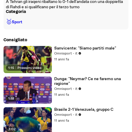
A Tehran gli iraqeni ribaltano lo 0-1 dell'andata con una doppietta
di Rahdi e si qualificano per il terzo turno
Categoria
🥇
Sport
Consigliato
Sanvicente: "Siamo partiti male"
Omnisport - it
11 anni fa
1:15
|
Prossimi video
Dunga: "Neymar? Ce ne faremo una
ragione"
Omnisport - it
11 anni fa
1:18
Brasile 2-1 Venezuela, gruppo C
Omnisport - it
11 anni fa
3:02