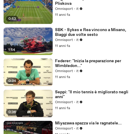
Pliskova
Omnisport - it
11 anni fa
0:53
SBK - Sykes e Rea vincono a Misano,
Biaggi due volte sesto
Omnisport - it
11 anni fa
1:54
Federer: "Inizia la preparazione per
Wimbledon..."
Omnisport - it
11 anni fa
0:34
Seppi: "Il mio tennis è migliorato negli
anni"
Omnisport - it
11 anni fa
0:36
Miyazawa spazza via le ragnatele...
Omnisport - it