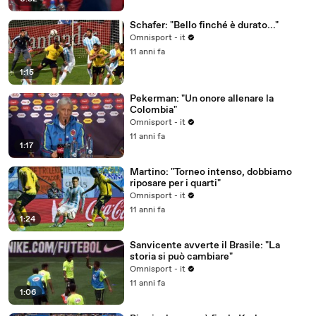
Schafer: "Bello finché è durato..."
Omnisport - it
11 anni fa
1:15
Pekerman: "Un onore allenare la
Colombia"
Omnisport - it
11 anni fa
1:17
Martino: "Torneo intenso, dobbiamo
riposare per i quarti"
Omnisport - it
11 anni fa
1:24
Sanvicente avverte il Brasile: "La
storia si può cambiare"
Omnisport - it
11 anni fa
1:06