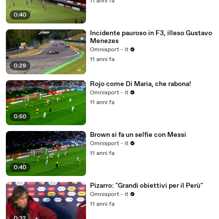
11 anni fa
0:40
Incidente pauroso in F3, illeso Gustavo
Menezes
Omnisport - it
11 anni fa
0:29
Rojo come Di Maria, che rabona!
Omnisport - it
11 anni fa
0:50
Brown si fa un selfie con Messi
Omnisport - it
11 anni fa
0:40
Pizarro: "Grandi obiettivi per il Perù"
Omnisport - it
11 anni fa
0:32