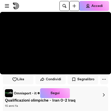
Vai al lettore
Passa al contenuto principale
Accedi
Like
Condividi
Segnalibro
Segui
Omnisport - it
Qualificazioni olimpiche - Iran 0-2 Iraq
15 anni fa