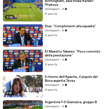
Birmingham, sarà finale Kerber-
Pliskova
Omnisport - it
11 anni fa
2:38
Diaz: "Complimenti alla squadra"
Omnisport - it
11 anni fa
0:51
El Maestro Tabarez: "Poco convinto
della prestazione"
Omnisport - it
11 anni fa
1:31
Il ritorno dell'Apache, il popolo del
Boca aspetta Tevez
Omnisport - it
11 anni fa
1:16
Argentina 1-0 Giamaica, gruppo B
Omnisport - it