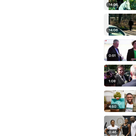
14:06
14:06
0:51
1:08
4:50
0:46