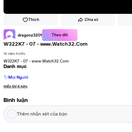
Thích
Chia sẻ
Theo dõi
dragonz3201
W322K7 - 07 - www.Watch32.Com
15 năm trước
W322K7 - 07 - www.Watch32.Com
Danh mục
✨
Mọi Người
Hiển thị ít hơn
Bình luận
Thêm
nhận
xét
của