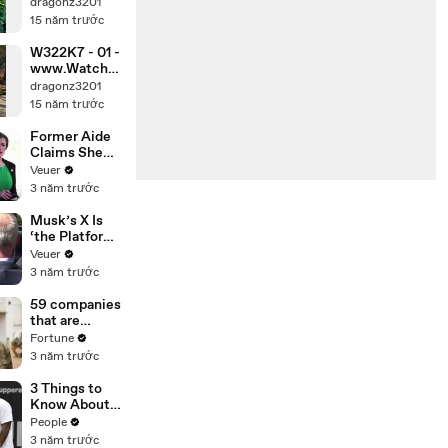
2.Com
dragonz3201
15 năm trước
W322K7 - 01 -
www.Watch3
2.Com
dragonz3201
15 năm trước
Former Aide
Claims She
Was Asked to
Veuer
Make a ‘Hit
3 năm trước
List’ For
Trump
Musk’s X Is
‘the Platform
With the
Veuer
Largest Ratio
3 năm trước
of
Misinformatio
59 companies
n or
that are
Disinformatio
changing the
Fortune
n’ Amongst
world: From
3 năm trước
All Social
Tesla to
Media
Chobani
3 Things to
Platforms
Know About
Coco Gauff's
People
Parents
3 năm trước