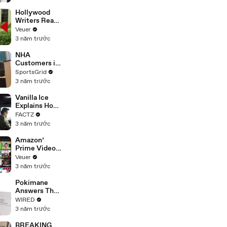
Hollywood
Writers Reach
‘Tentative
Veuer
Agreement’
3 năm trước
With Studios
After 146 Day
NHA
Strike
Customers in
Limbo as
SportsGrid
Company
3 năm trước
Faces
Potential
Vanilla Ice
Merger
Explains How
the 90’s
FACTZ
Shaped
3 năm trước
America
Amazon’
Prime Video
Will Show
Veuer
Commercials
3 năm trước
Starting Next
Year
Pokimane
Answers The
Web's Most
WIRED
Searched
3 năm trước
Questions
BREAKING