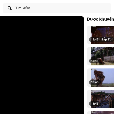
Tìm kiếm
Được khuyến
13:45
|
Sắp Tới
13:45
13:45
13:45