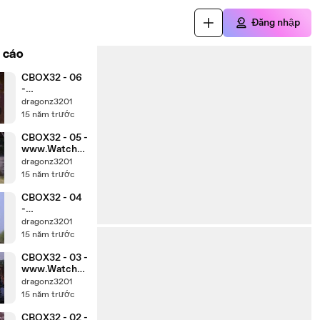
Đăng nhập
 cáo
CBOX32 - 06
-
www.Watch3
dragonz3201
2.Com
15 năm trước
CBOX32 - 05 -
www.Watch3
2.Com
dragonz3201
15 năm trước
CBOX32 - 04
-
www.Watch3
dragonz3201
2.Com
15 năm trước
CBOX32 - 03 -
www.Watch3
2.Com
dragonz3201
15 năm trước
CBOX32 - 02 -