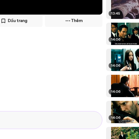
13:45
Dấu trang
Thêm
14:06
14:06
14:06
14:06