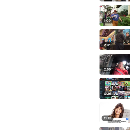
1:09
2:01
2:55
0:36
11:13