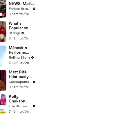
NEWS: Matt
Gaetz Tells
Forbes Breaking News
House
3 năm trước
Committee:
'I'm Not Going
What's
To Vote For A
Popular on
Continuing
Uber Eats?
Stringr
Resolution'
3 năm trước
Måneskin
Performs
"HONEY" at
Rolling Stone
MSG
3 năm trước
Matt Rife
Hilariously
Roasts Your
Cosmopolitan USA
Dating
3 năm trước
Profiles |
Cosmopolitan
Kelly
Clarkson
Fights Back
Life Stories By Goalcast
Against
3 năm trước
Brandon
Blackstock In
Devastating
Divorce