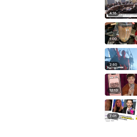
4:16
1:00
2:50
12:13
7:01