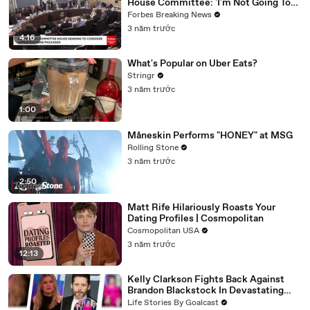
House Committee: 'I'm Not Going To
Vote For A Continuing Resolution'
Forbes Breaking News
3 năm trước
4:16
What's Popular on Uber Eats?
Stringr
3 năm trước
1:00
Måneskin Performs "HONEY" at MSG
Rolling Stone
3 năm trước
2:50
Matt Rife Hilariously Roasts Your
Dating Profiles | Cosmopolitan
Cosmopolitan USA
3 năm trước
12:13
Kelly Clarkson Fights Back Against
Brandon Blackstock In Devastating
Divorce Battle
Life Stories By Goalcast