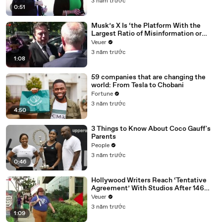
3 năm trước
0:51
Musk’s X Is ‘the Platform With the
Largest Ratio of Misinformation or
Disinformation’ Amongst All Social
Veuer
Media Platforms
3 năm trước
1:08
59 companies that are changing the
world: From Tesla to Chobani
Fortune
3 năm trước
4:50
3 Things to Know About Coco Gauff's
Parents
People
3 năm trước
0:46
Hollywood Writers Reach ‘Tentative
Agreement’ With Studios After 146
Day Strike
Veuer
3 năm trước
1:09