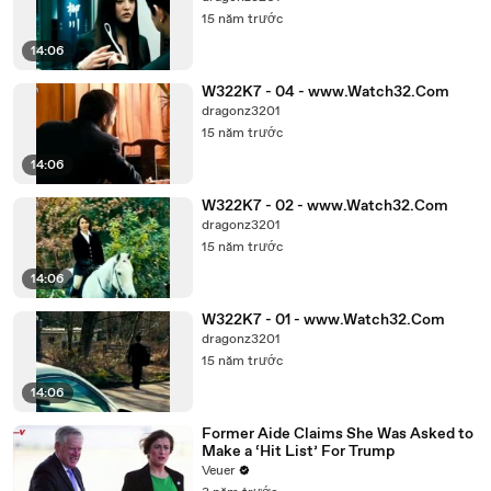
15 năm trước
14:06
W322K7 - 04 - www.Watch32.Com
dragonz3201
15 năm trước
14:06
W322K7 - 02 - www.Watch32.Com
dragonz3201
15 năm trước
14:06
W322K7 - 01 - www.Watch32.Com
dragonz3201
15 năm trước
14:06
Former Aide Claims She Was Asked to
Make a ‘Hit List’ For Trump
Veuer