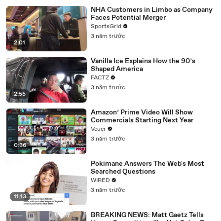
NHA Customers in Limbo as Company
Faces Potential Merger
SportsGrid
3 năm trước
2:01
Vanilla Ice Explains How the 90’s
Shaped America
FACTZ
3 năm trước
2:55
Amazon’ Prime Video Will Show
Commercials Starting Next Year
Veuer
3 năm trước
0:36
Pokimane Answers The Web's Most
Searched Questions
WIRED
3 năm trước
11:13
BREAKING NEWS: Matt Gaetz Tells