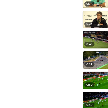
0:34
0:36
0:40
0:29
0:50
0:40