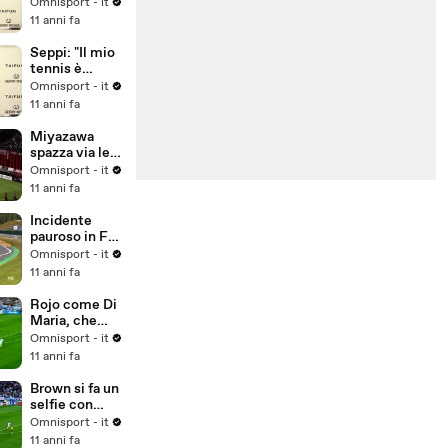
preparazione
Omnisport - it
per
11 anni fa
Wimbledon..."
Seppi: "Il mio
tennis è
migliorato
Omnisport - it
negli anni"
11 anni fa
Miyazawa
spazza via le
ragnatele...
Omnisport - it
11 anni fa
Incidente
pauroso in F3,
illeso Gustavo
Omnisport - it
Menezes
11 anni fa
Rojo come Di
Maria, che
rabona!
Omnisport - it
11 anni fa
Brown si fa un
selfie con
Messi
Omnisport - it
11 anni fa