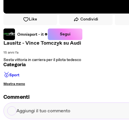
Like
Condividi
Segui
Omnisport - it
Lausitz - Vince Tomczyk su Audi
15 anni fa
Sesta vittoria in carriera per il pilota tedesco
Categoria
🥇
Sport
Mostra meno
Commenti
Aggiungi
il
tuo
commento