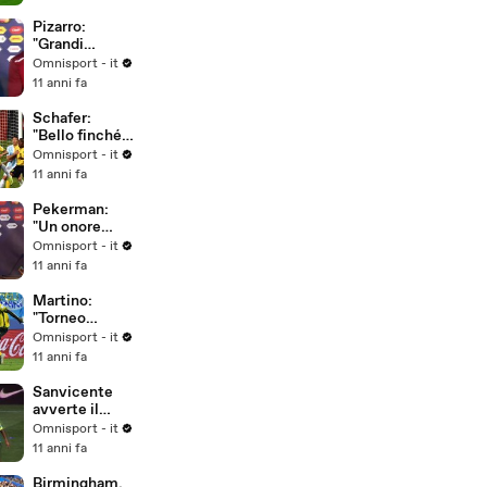
Pizarro:
"Grandi
obiettivi per il
Omnisport - it
Perù"
11 anni fa
Schafer:
"Bello finché è
durato..."
Omnisport - it
11 anni fa
Pekerman:
"Un onore
allenare la
Omnisport - it
Colombia"
11 anni fa
Martino:
"Torneo
intenso,
Omnisport - it
dobbiamo
11 anni fa
riposare per i
quarti"
Sanvicente
avverte il
Brasile: "La
Omnisport - it
storia si può
11 anni fa
cambiare"
Birmingham,