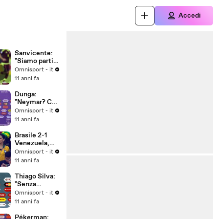
Accedi
Sanvicente:
"Siamo partiti
male"
Omnisport - it
11 anni fa
Dunga:
"Neymar? Ce
ne faremo una
Omnisport - it
ragione"
11 anni fa
Brasile 2-1
Venezuela,
gruppo C
Omnisport - it
11 anni fa
Thiago Silva:
"Senza
Neymar
Omnisport - it
decisivo il
11 anni fa
collettivo"
Pékerman: