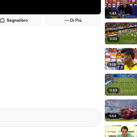
1:43
Segnalibro
Di Più
3:02
1:19
0:53
1:54