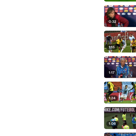
0:32
1:15
1:17
1:24
1:06