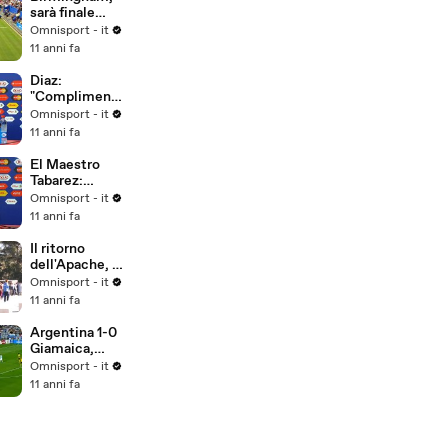
sarà finale
Kerber-
Omnisport - it
Pliskova
11 anni fa
Diaz:
"Complimenti
alla squadra"
Omnisport - it
11 anni fa
El Maestro
Tabarez:
"Poco
Omnisport - it
convinto della
11 anni fa
prestazione"
Il ritorno
dell'Apache, il
popolo del
Omnisport - it
Boca aspetta
11 anni fa
Tevez
Argentina 1-0
Giamaica,
gruppo B
Omnisport - it
11 anni fa