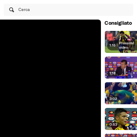
Cerca
Consigliato
Prossimi
1:15
|
video
1:18
3:02
0:53