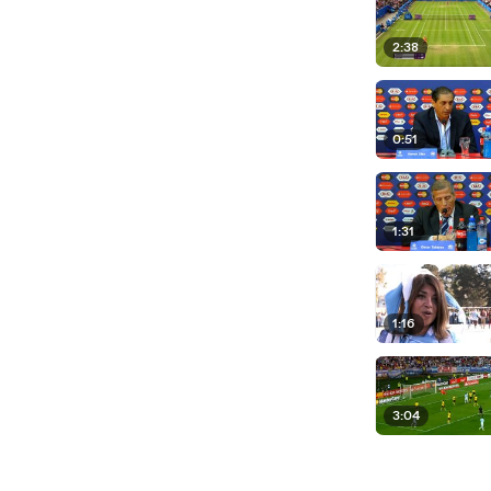
2:38
0:51
1:31
1:16
3:04