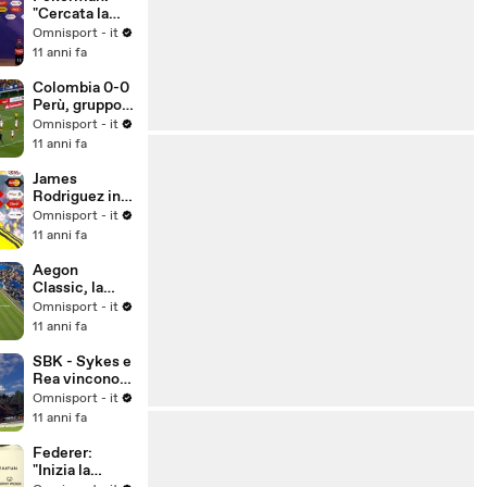
"Cercata la
vittoria in
Omnisport - it
ogni modo"
11 anni fa
Colombia 0-0
Perù, gruppo
C
Omnisport - it
11 anni fa
James
Rodriguez in
lacrime dopo
Omnisport - it
lo 0-0 con il
11 anni fa
Perù
Aegon
Classic, la
Kerber trionfa
Omnisport - it
sulla Pliskova
11 anni fa
SBK - Sykes e
Rea vincono a
Misano,
Omnisport - it
Biaggi due
11 anni fa
volte sesto
Federer:
"Inizia la