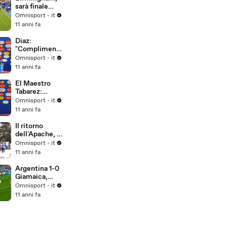
sarà finale
Kerber-
Omnisport - it
Pliskova
11 anni fa
Diaz:
"Complimenti
alla squadra"
Omnisport - it
11 anni fa
El Maestro
Tabarez:
"Poco
Omnisport - it
convinto della
11 anni fa
prestazione"
Il ritorno
dell'Apache, il
popolo del
Omnisport - it
Boca aspetta
11 anni fa
Tevez
Argentina 1-0
Giamaica,
gruppo B
Omnisport - it
11 anni fa