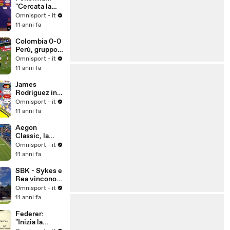
"Cercata la
vittoria in
Omnisport - it
ogni modo"
11 anni fa
Colombia 0-0
Perù, gruppo
C
Omnisport - it
11 anni fa
James
Rodriguez in
lacrime dopo
Omnisport - it
lo 0-0 con il
11 anni fa
Perù
Aegon
Classic, la
Kerber trionfa
Omnisport - it
sulla Pliskova
11 anni fa
SBK - Sykes e
Rea vincono a
Misano,
Omnisport - it
Biaggi due
11 anni fa
volte sesto
Federer:
"Inizia la