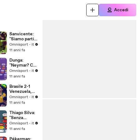
Accedi
Sanvicente:
"Siamo partiti
male"
Omnisport - it
11 anni fa
Dunga:
"Neymar? Ce
ne faremo una
Omnisport - it
ragione"
11 anni fa
Brasile 2-1
Venezuela,
gruppo C
Omnisport - it
11 anni fa
Thiago Silva:
"Senza
Neymar
Omnisport - it
decisivo il
11 anni fa
collettivo"
Pékerman: