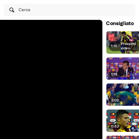
Cerca
Consigliato
Prossimi
1:15
|
video
1:18
3:02
0:53