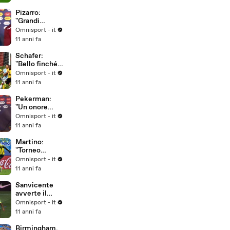
Pizarro:
"Grandi
obiettivi per il
Omnisport - it
Perù"
11 anni fa
Schafer:
"Bello finché è
durato..."
Omnisport - it
11 anni fa
Pekerman:
"Un onore
allenare la
Omnisport - it
Colombia"
11 anni fa
Martino:
"Torneo
intenso,
Omnisport - it
dobbiamo
11 anni fa
riposare per i
quarti"
Sanvicente
avverte il
Brasile: "La
Omnisport - it
storia si può
11 anni fa
cambiare"
Birmingham,