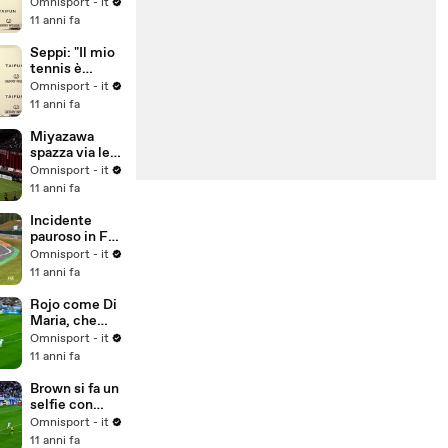
preparazione
Omnisport - it
per
11 anni fa
Wimbledon..."
Seppi: "Il mio
tennis è
migliorato
Omnisport - it
negli anni"
11 anni fa
Miyazawa
spazza via le
ragnatele...
Omnisport - it
11 anni fa
Incidente
pauroso in F3,
illeso Gustavo
Omnisport - it
Menezes
11 anni fa
Rojo come Di
Maria, che
rabona!
Omnisport - it
11 anni fa
Brown si fa un
selfie con
Messi
Omnisport - it
11 anni fa