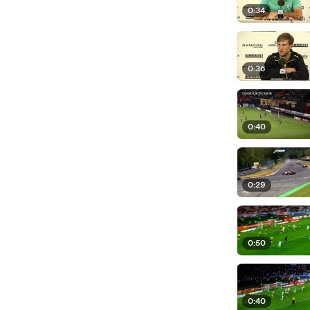
0:34
0:36
0:40
0:29
0:50
0:40