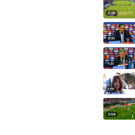
2:38
0:51
1:31
1:16
3:04