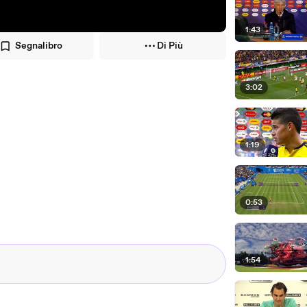
1:43
Segnalibro
Di Più
3:02
1:19
0:53
1:54