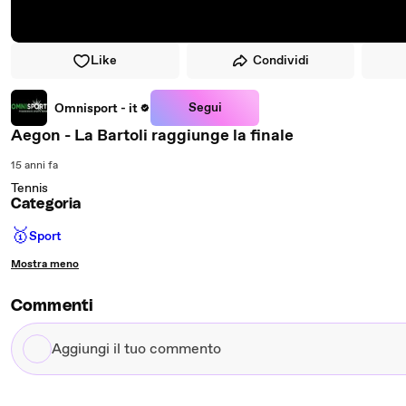
Like
Condividi
Segui
Omnisport - it
Aegon - La Bartoli raggiunge la finale
15 anni fa
Tennis
Categoria
🥇
Sport
Mostra meno
Commenti
Aggiungi
il
tuo
commento