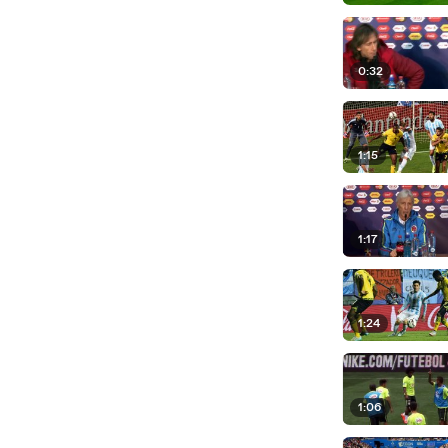
0:32
1:15
1:17
1:24
1:06