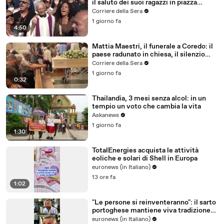
il saluto dei suoi ragazzi in piazza
Sant'Ambrogio
Corriere della Sera
1 giorno fa
4:50
Mattia Maestri, il funerale a Coredo: il
paese radunato in chiesa, il silenzio
della famiglia, gli abbracci
Corriere della Sera
1 giorno fa
0:32
Thailandia, 3 mesi senza alcol: in un
tempio un voto che cambia la vita
Askanews
1 giorno fa
1:30
TotalEnergies acquista le attività
eoliche e solari di Shell in Europa
euronews (in Italiano)
13 ore fa
1:02
"Le persone si reinventeranno": il sarto
portoghese mantiene viva tradizione
degli abiti su misura
euronews (in Italiano)