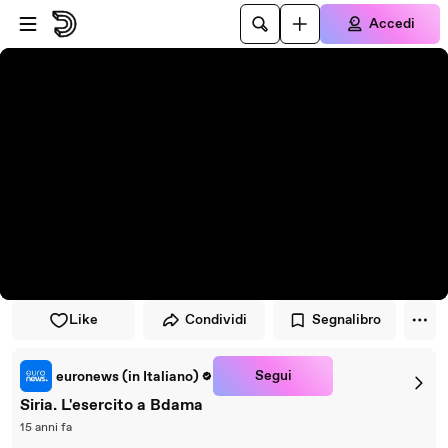
Vai al lettore
Passa al contenuto principale
Accedi
Like
Condividi
Segnalibro
Segui
euronews (in Italiano)
Siria. L'esercito a Bdama
15 anni fa