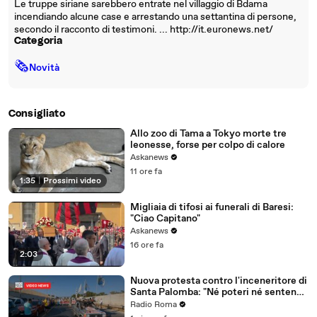
Le truppe siriane sarebbero entrate nel villaggio di Bdama
incendiando alcune case e arrestando una settantina di persone,
secondo il racconto di testimoni. ... http://it.euronews.net/
Categoria
🗞
Novità
Consigliato
Allo zoo di Tama a Tokyo morte tre
leonesse, forse per colpo di calore
Askanews
11 ore fa
1:35
|
Prossimi video
Migliaia di tifosi ai funerali di Baresi:
"Ciao Capitano"
Askanews
16 ore fa
2:03
Nuova protesta contro l'inceneritore di
Santa Palomba: "Né poteri né sentenze
ci fermeranno!"
Radio Roma