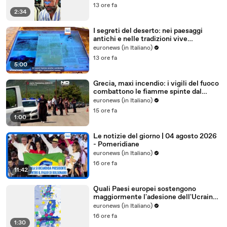
13 ore fa
2:34
I segreti del deserto: nei paesaggi
antichi e nelle tradizioni vive
dell'Uzbekistan
euronews (in Italiano)
13 ore fa
5:00
Grecia, maxi incendio: i vigili del fuoco
combattono le fiamme spinte dal
vento
euronews (in Italiano)
15 ore fa
1:00
Le notizie del giorno | 04 agosto 2026
- Pomeridiane
euronews (in Italiano)
16 ore fa
11:42
Quali Paesi europei sostengono
maggiormente l'adesione dell'Ucraina
all'Ue?
euronews (in Italiano)
16 ore fa
1:30