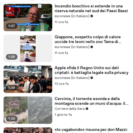
Incendio boschivo si estende in una
riserva naturale nel sud dei Paesi Bassi
euronews (in Italiano)
11 ore fa
1:07
Giappone, sospetto colpo di calore
uccide tre leoni nello zoo Tama di
Tokyo
euronews (in Italiano)
11 ore fa
1:26
Apple sfida il Regno Unito sui dati
criptati: è battaglia legale sulla privacy
euronews (in Italiano)
13 ore fa
1:36
Cervinia, il torrente esonda e dalla
montagna scende un muro d'acqua: il
video del nubifragio
Corriere della Sera
1 giorno fa
1:30
«Io vagabondo» risuona per don Mazzi: