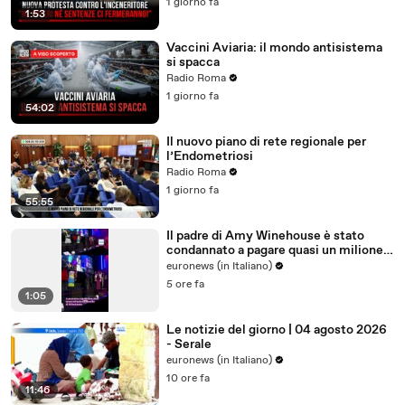
1 giorno fa
1:53
Vaccini Aviaria: il mondo antisistema
si spacca
Radio Roma
1 giorno fa
54:02
Il nuovo piano di rete regionale per
l’Endometriosi
Radio Roma
1 giorno fa
55:55
Il padre di Amy Winehouse è stato
condannato a pagare quasi un milione
di sterline alle amiche
euronews (in Italiano)
5 ore fa
1:05
Le notizie del giorno | 04 agosto 2026
- Serale
euronews (in Italiano)
10 ore fa
11:46