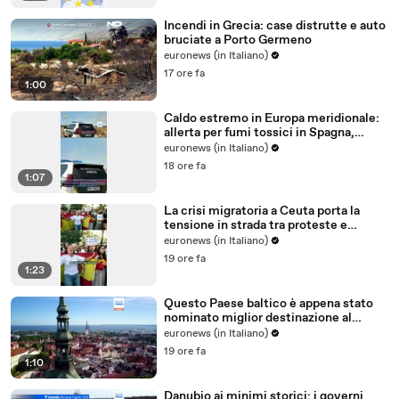
Incendi in Grecia: case distrutte e auto
bruciate a Porto Germeno
euronews (in Italiano)
17 ore fa
1:00
Caldo estremo in Europa meridionale:
allerta per fumi tossici in Spagna,
Francia ferma reattori
euronews (in Italiano)
18 ore fa
1:07
La crisi migratoria a Ceuta porta la
tensione in strada tra proteste e
critiche al governo
euronews (in Italiano)
19 ore fa
1:23
Questo Paese baltico è appena stato
nominato miglior destinazione al
mondo per trasferirsi nel 2026
euronews (in Italiano)
19 ore fa
1:10
Danubio ai minimi storici: i governi