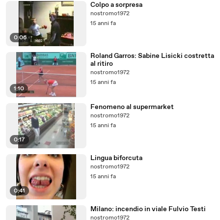
Colpo a sorpresa
nostromo1972
15 anni fa
0:06
Roland Garros: Sabine Lisicki costretta
al ritiro
nostromo1972
15 anni fa
1:10
Fenomeno al supermarket
nostromo1972
15 anni fa
0:17
Lingua biforcuta
nostromo1972
15 anni fa
0:41
Milano: incendio in viale Fulvio Testi
nostromo1972