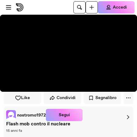
Vai al lettore
Passa al contenuto principale
Accedi
Like
Condividi
Segnalibro
Segui
nostromo1972
Flash mob contro il nucleare
15 anni fa