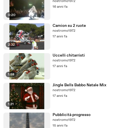
nostromo1972
16 anni fa
0:20
Camion su 2 ruote
nostromo1972
17 anni fa
2:32
Uccelli chitarristi
nostromo1972
17 anni fa
1:58
Jingle Bells Babbo Natale Mix
nostromo1972
17 anni fa
1:21
Pubblicità progresso
nostromo1972
15 anni fa