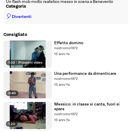
Un flash mob molto realistico messo in scena a Benevento
Categoria
🎈
Divertenti
Consigliato
Effetto domino
nostromo1972
15 anni fa
1:02
|
Prossimi video
Una performance da dimenticare
nostromo1972
15 anni fa
0:40
Messico: in classe si canta, fuori si
spara
nostromo1972
15 anni fa
1:20