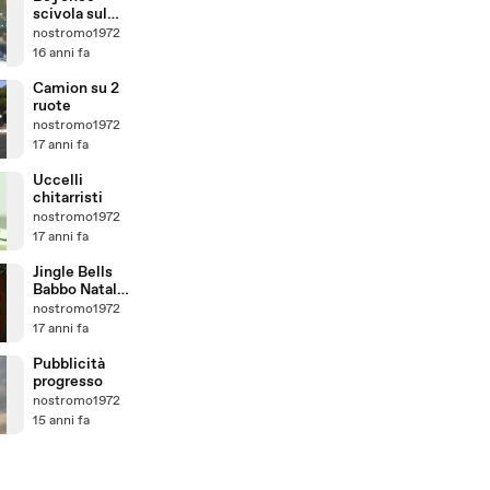
scivola sul
palco
nostromo1972
16 anni fa
Camion su 2
ruote
nostromo1972
17 anni fa
Uccelli
chitarristi
nostromo1972
17 anni fa
Jingle Bells
Babbo Natale
Mix
nostromo1972
17 anni fa
Pubblicità
progresso
nostromo1972
15 anni fa