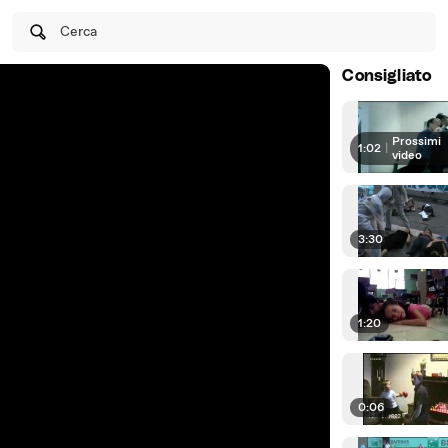
Cerca
Consigliato
Prossimi
1:02
|
video
3:30
1:20
0:06