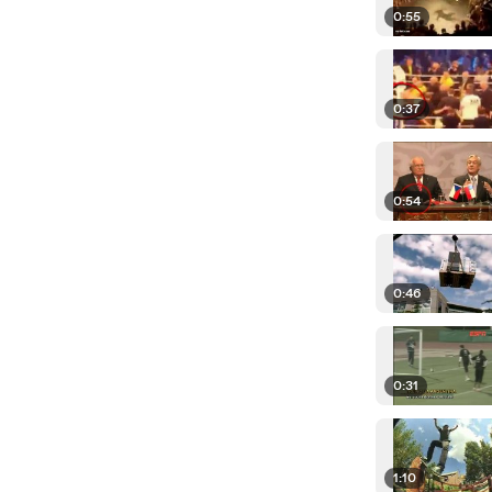
0:55
0:37
0:54
0:46
0:31
1:10