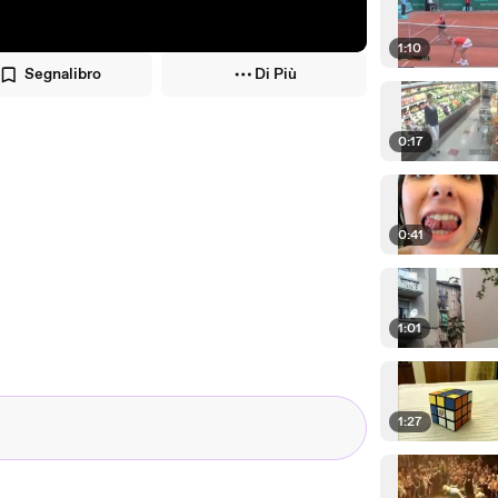
1:10
Segnalibro
Di Più
0:17
0:41
1:01
1:27