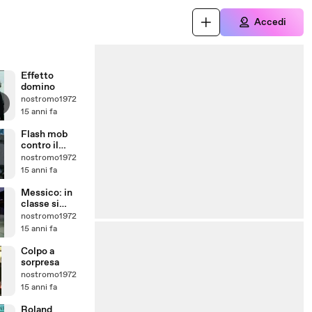
Accedi
Effetto
domino
nostromo1972
15 anni fa
Flash mob
contro il
nucleare
nostromo1972
15 anni fa
Messico: in
classe si
canta, fuori si
nostromo1972
spara
15 anni fa
Colpo a
sorpresa
nostromo1972
15 anni fa
Roland