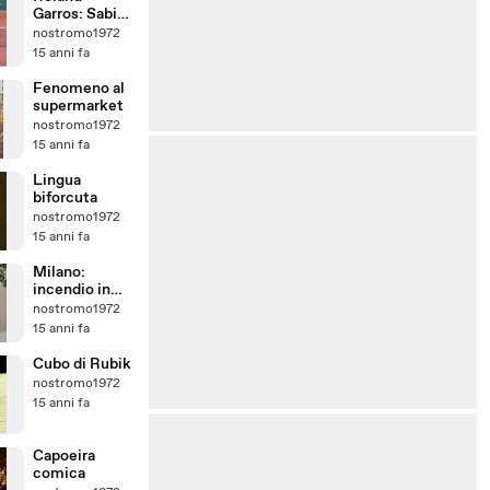
Garros: Sabine
Lisicki
nostromo1972
costretta al
15 anni fa
ritiro
Fenomeno al
supermarket
nostromo1972
15 anni fa
Lingua
biforcuta
nostromo1972
15 anni fa
Milano:
incendio in
viale Fulvio
nostromo1972
Testi
15 anni fa
Cubo di Rubik
nostromo1972
15 anni fa
Capoeira
comica