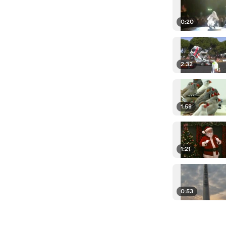
0:20
2:32
1:58
1:21
0:53