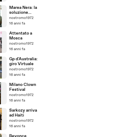
Marea Nera: la
soluzione
viene dalla
nostromo1972
Puglia
16 anni fa
Attentato a
Mosca
nostromo1972
16 anni fa
Gp d'Australia:
giro Virtuale
nostromo1972
16 anni fa
Milano Clown
Festival
nostromo1972
16 anni fa
Sarkozy arriva
ad Haiti
nostromo1972
16 anni fa
Beyonce