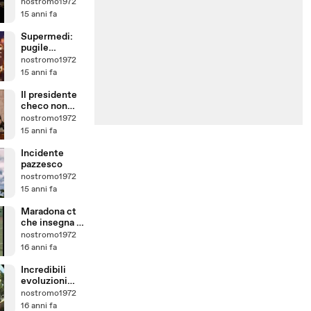
nostromo1972
15 anni fa
Supermedi:
pugile
aggredisce il
nostromo1972
giudice di gara
15 anni fa
Il presidente
checo non
resiste alla
nostromo1972
tentazione
15 anni fa
Incidente
pazzesco
nostromo1972
15 anni fa
Maradona ct
che insegna le
punizioni
nostromo1972
16 anni fa
Incredibili
evoluzioni
sullo skate
nostromo1972
16 anni fa