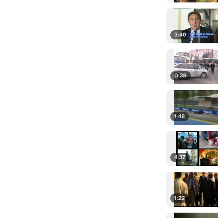
3:46
0:39
1:48
4:37
1:22