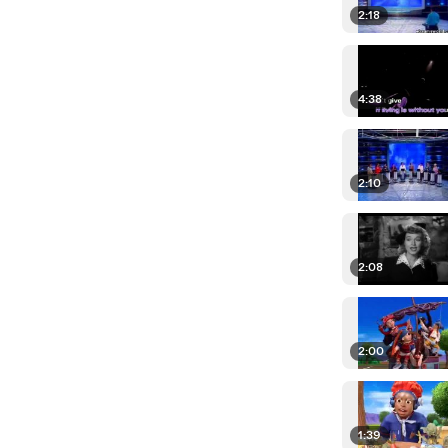
2:18
4:38
2:10
2:08
2:00
1:39