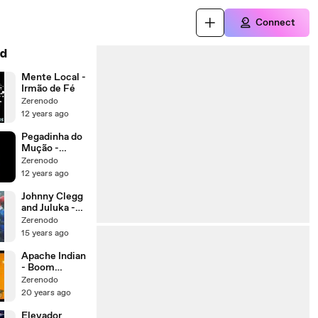
Connect
d
Mente Local -
Irmão de Fé
Zerenodo
12 years ago
Pegadinha do
Mução -
Chico Bolo
Zerenodo
12 years ago
Johnny Clegg
and Juluka -
Scatterlings
Zerenodo
Of Africa
15 years ago
Apache Indian
- Boom
Shack-A-Lak
Zerenodo
20 years ago
Elevador