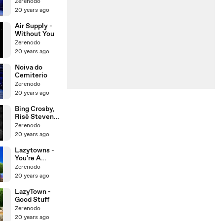
Zerenodo
20 years ago
Air Supply -
Without You
Zerenodo
20 years ago
Noiva do
Cemiterio
Zerenodo
20 years ago
Bing Crosby,
Risë Stevens
- Ave Maria
Zerenodo
20 years ago
Lazytowns -
You're A
Pirate
Zerenodo
20 years ago
LazyTown -
Good Stuff
Zerenodo
20 years ago