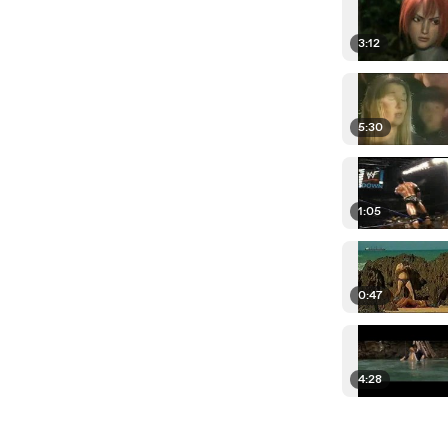
3:12
5:30
1:05
0:47
4:28