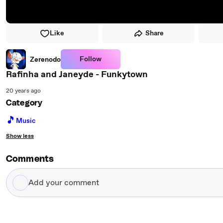
Like
Share
Follow
Zerenodo
Rafinha and Janeyde - Funkytown
20 years ago
Category
🎵
Music
Show less
Comments
Add
your
comment