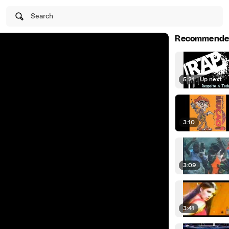
Search
Recommende
5:21
|
Up next
3:10
3:09
3:41