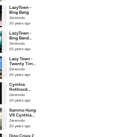
LazyTown -
Bing Bang
Zerenodo
20 years ago
LazyTown -
Bing Band
Julianna Rose
Zerenodo
20 years ago
Lazy Town -
Twenty Times
Time
Zerenodo
20 years ago
Cynthia
Rothrock
Demo
Zerenodo
20 years ago
Sammo Hung
VS Cynthia
Rothrock
Zerenodo
20 years ago
Dino Crisis 2