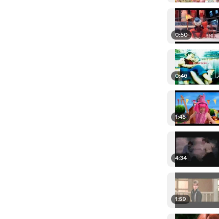
0:50
0:46
1:45
4:34
1:59