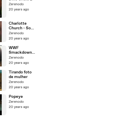
Zerenodo
20 years ago
Charlotte
Church - So
this is
Zerenodo
Christmas
20 years ago
WWF
Smackdown
Wrestling
Zerenodo
20 years ago
Tirando foto
de mulher
Zerenodo
20 years ago
Popeye
Zerenodo
20 years ago