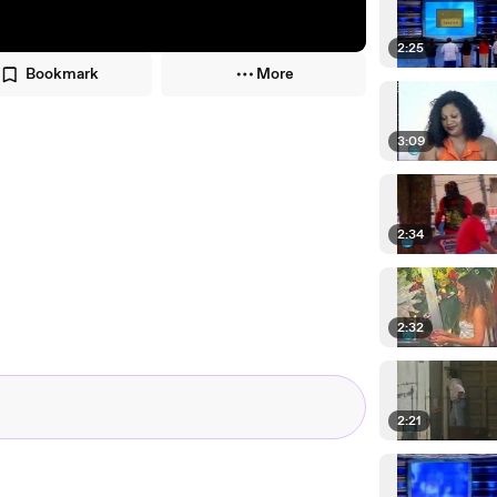
2:25
Bookmark
More
3:09
2:34
2:32
2:21