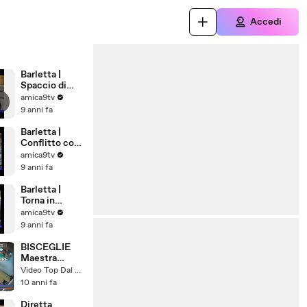
Accedi
Barletta |
Spaccio di
droga, blitz
amica9tv
della Guardia
9 anni fa
di Finanza
Barletta |
Conflitto con
carabinieri,
amica9tv
preso quinto
9 anni fa
uomo
Barletta |
Torna in
carcere il
amica9tv
Boss Cannito
9 anni fa
BISCEGLIE
Maestra
picchia i
Video Top Dal Web
piccoli
10 anni fa
Diretta