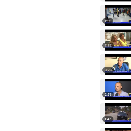
1:16
2:22
3:23
2:58
1:47