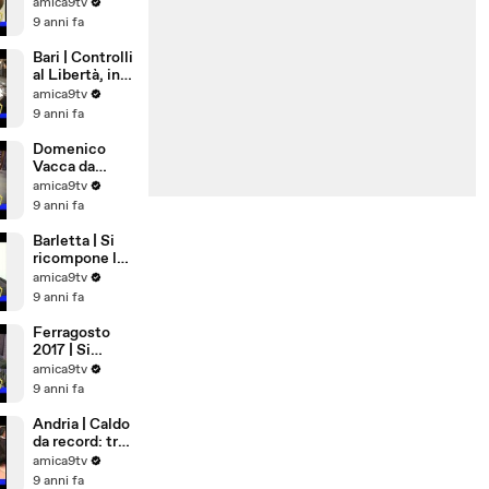
farà a
amica9tv
Ferragosto
9 anni fa
Bari | Controlli
al Libertà, in
via Nicolai una
amica9tv
pistola
9 anni fa
lanciarazzi
Domenico
Vacca da
Andria a New
amica9tv
York,
9 anni fa
eccellenza di
Puglia
Barletta | Si
ricompone la
Democrazia
amica9tv
Cristiana
9 anni fa
Ferragosto
2017 | Si
rimane a casa
amica9tv
9 anni fa
Andria | Caldo
da record: tra
cibi freschi e
amica9tv
matrimoni
9 anni fa