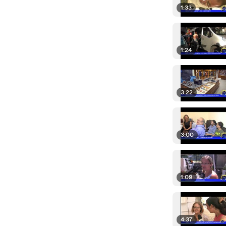
1:33
1:24
3:22
3:00
1:09
4:37