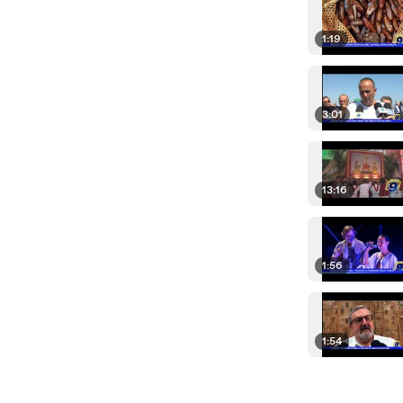
1:19
3:01
13:16
1:56
1:54