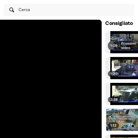
Cerca
Consigliato
Prossimi
1:09
|
video
1:30
2:38
1:12