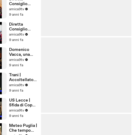
Consiglio
Comunale di
amica9tv
Barletta del
9 anni fa
28/07/2017
Diretta
Consiglio
Comunale di
amica9tv
Barletta del
9 anni fa
31/07/2017
Domenico
Vacca, una
storia tutta
amica9tv
pugliese
9 anni fa
Trani |
Accoltellato
28enne in Via
amica9tv
Ognissanti
9 anni fa
US Lecce |
Sfida di Coppa
a Pordenone
amica9tv
9 anni fa
Meteo Puglia |
Che tempo