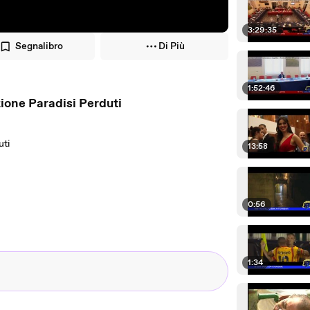
3:29:35
Segnalibro
Di Più
1:52:46
ione Paradisi Perduti
uti
13:58
0:56
1:34