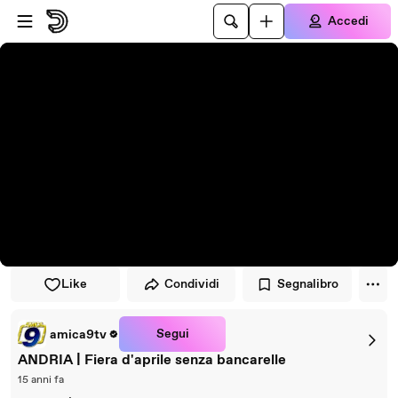
Vai al lettore
Passa al contenuto principale
Accedi
Like
Condividi
Segnalibro
Segui
amica9tv
ANDRIA | Fiera d'aprile senza bancarelle
15 anni fa