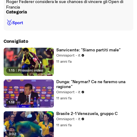
Roger Federer considera le sue chances di vincere gli Open di
Francia
Categoria
🥇
Sport
Consigliato
Sanvicente: "Siamo partiti male"
Omnisport - it
11 anni fa
1:15
|
Prossimi video
Dunga: "Neymar? Ce ne faremo una
ragione"
Omnisport - it
11 anni fa
1:18
Brasile 2-1 Venezuela, gruppo C
Omnisport - it
11 anni fa
3:02