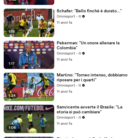
Schafer: "Bello finché è durato..."
Omnisport - it
11 anni fa
1:15
Pekerman: "Un onore allenare la
Colombia"
Omnisport - it
11 anni fa
1:17
Martino: "Torneo intenso, dobbiamo
riposare per i quarti"
Omnisport - it
11 anni fa
1:24
Sanvicente avverte il Brasile: "La
storia si può cambiare"
Omnisport - it
11 anni fa
1:06