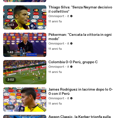
Thiago Silva: "Senza Neymar decisivo
il collettivo"
Omnisport - it
11 anni fa
0:53
Pékerman: "Cercata la vittoria in ogni
modo"
Omnisport - it
11 anni fa
1:43
Colombia 0-0 Perù, gruppo C
Omnisport - it
11 anni fa
3:02
James Rodriguez in lacrime dopo lo 0-
0 con il Perù
Omnisport - it
11 anni fa
1:19
Aegon Classic, la Kerber trionfa sulla