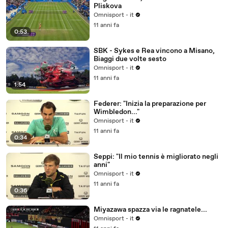
Pliskova
Omnisport - it
11 anni fa
0:53
SBK - Sykes e Rea vincono a Misano,
Biaggi due volte sesto
Omnisport - it
11 anni fa
1:54
Federer: "Inizia la preparazione per
Wimbledon..."
Omnisport - it
11 anni fa
0:34
Seppi: "Il mio tennis è migliorato negli
anni"
Omnisport - it
11 anni fa
0:36
Miyazawa spazza via le ragnatele...
Omnisport - it