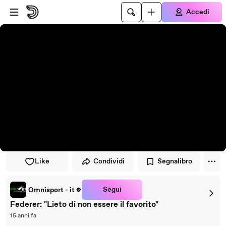
Vai al lettore
Passa al contenuto principale
Accedi
Like
Condividi
Segnalibro
Segui
Omnisport - it
Federer: "Lieto di non essere il favorito"
15 anni fa