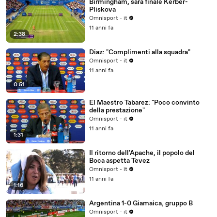
Birmingham, sarà finale Kerber-
Pliskova
Omnisport - it
11 anni fa
2:38
Diaz: "Complimenti alla squadra"
Omnisport - it
11 anni fa
0:51
El Maestro Tabarez: "Poco convinto
della prestazione"
Omnisport - it
11 anni fa
1:31
Il ritorno dell'Apache, il popolo del
Boca aspetta Tevez
Omnisport - it
11 anni fa
1:16
Argentina 1-0 Giamaica, gruppo B
Omnisport - it