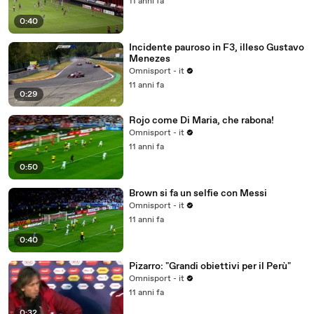
11 anni fa
0:40
Incidente pauroso in F3, illeso Gustavo
Menezes
Omnisport - it
11 anni fa
0:29
Rojo come Di Maria, che rabona!
Omnisport - it
11 anni fa
0:50
Brown si fa un selfie con Messi
Omnisport - it
11 anni fa
0:40
Pizarro: "Grandi obiettivi per il Perù"
Omnisport - it
11 anni fa
0:32