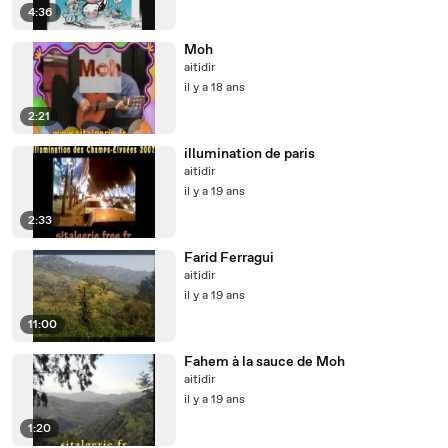
4:36
Moh
aitidir
il y a 18 ans
2:21
illumination de paris
aitidir
il y a 19 ans
2:33
Farid Ferragui
aitidir
il y a 19 ans
11:00
Fahem à la sauce de Moh
aitidir
il y a 19 ans
1:20