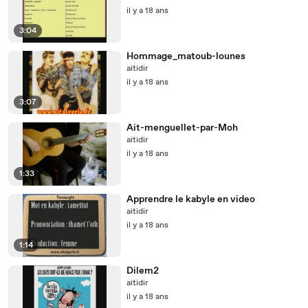
il y a 18 ans
3:04
Hommage_matoub-lounes
aitidir
il y a 18 ans
3:07
Ait-menguellet-par-Moh
aitidir
il y a 18 ans
1:33
Apprendre le kabyle en video
aitidir
il y a 18 ans
1:14
Dilem2
aitidir
il y a 18 ans