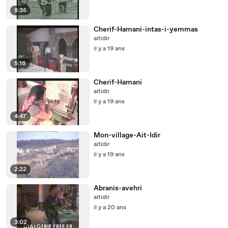
8:35
Cherif-Hamani-intas-i-yemmas
aitidir
il y a 19 ans
5:16
Cherif-Hamani
aitidir
il y a 19 ans
4:47
Mon-village-Ait-Idir
aitidir
il y a 19 ans
2:22
Abranis-avehri
aitidir
il y a 20 ans
3:02