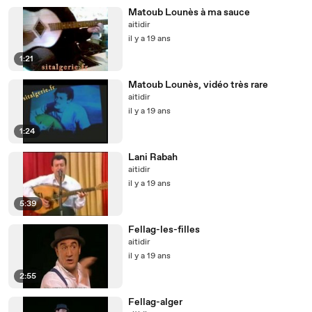
Matoub Lounès à ma sauce
aitidir
il y a 19 ans
1:21
Matoub Lounès, vidéo très rare
aitidir
il y a 19 ans
1:24
Lani Rabah
aitidir
il y a 19 ans
5:39
Fellag-les-filles
aitidir
il y a 19 ans
2:55
Fellag-alger