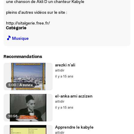
une chanson de Akli D un chanteur Kabyle
pleins d'autres vidéos sur le site :
http://sitalgerie.free.fr/
Catégorie
🎵
Musique
Recommandations
arezki n'ali
aitidir
il y a 15 ans
5:00
|
À suivre
el-anka ami aεzizen
aitidir
il y a 15 ans
10:56
Apprendre le kabyle
aitidir