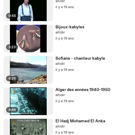
aitidir
il y a 19 ans
0:55
Bijoux-kabyles
aitidir
il y a 19 ans
3:23
Sofiane - chanteur kabyle
aitidir
il y a 19 ans
4:26
Alger des années 1940-1950
aitidir
il y a 19 ans
4:44
El Hadj Mohamed El Anka
aitidir
il y a 19 ans