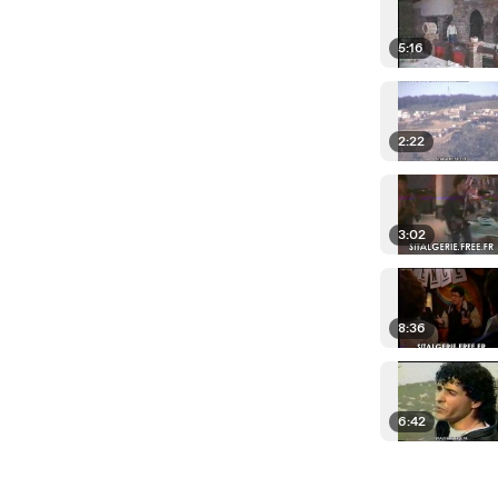
5:16
2:22
3:02
8:36
6:42