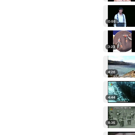
0:55
3:23
4:26
4:44
8:35