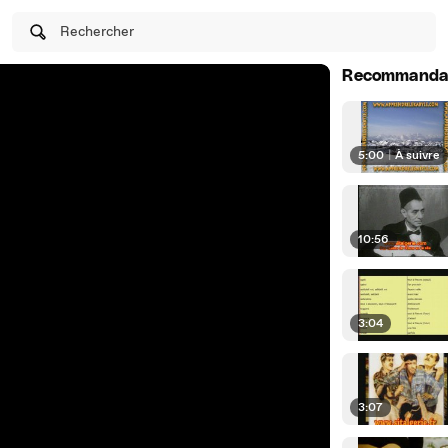
Rechercher
Recommanda
5:00
|
À suivre
10:56
3:04
3:07