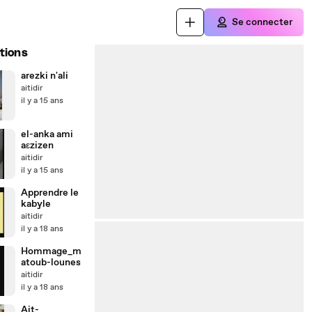
Se connecter
tions
arezki n'ali
aitidir
il y a 15 ans
el-anka ami
aεzizen
aitidir
il y a 15 ans
Apprendre le
kabyle
aitidir
il y a 18 ans
Hommage_m
atoub-lounes
aitidir
il y a 18 ans
Ait-