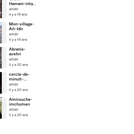
Hamani-intas-
i-yemmas
aitidir
il y a 19 ans
Mon-village-
Ait-Idir
aitidir
il y a 19 ans
Abranis-
avehri
aitidir
il y a 20 ans
cercle-de-
minuit-
matoub
aitidir
il y a 20 ans
Amirouche-
imchumen
aitidir
il y a 20 ans