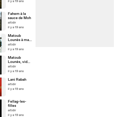
il y a 19 ans
Fahem à la
sauce de Moh
aitidir
il y a 19 ans
Matoub
Lounès à ma
sauce
aitidir
il y a 19 ans
Matoub
Lounès, vidéo
très rare
aitidir
il y a 19 ans
Lani Rabah
aitidir
il y a 19 ans
Fellag-les-
filles
aitidir
il y a 19 ans