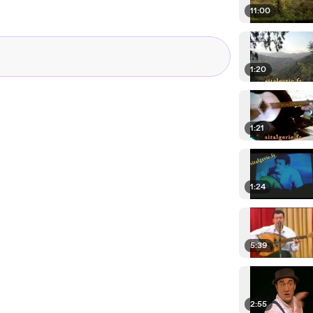
11:00
1:20
1:21
1:24
5:39
2:55