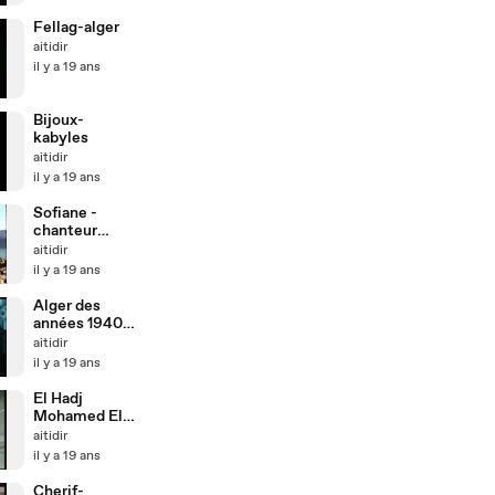
Fellag-alger
aitidir
il y a 19 ans
Bijoux-
kabyles
aitidir
il y a 19 ans
Sofiane -
chanteur
kabyle
aitidir
il y a 19 ans
Alger des
années 1940-
1950
aitidir
il y a 19 ans
El Hadj
Mohamed El
Anka
aitidir
il y a 19 ans
Cherif-