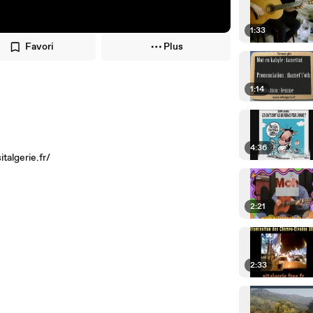
1:33
Favori
Plus
1:14
4:36
italgerie.fr/
2:21
2:33