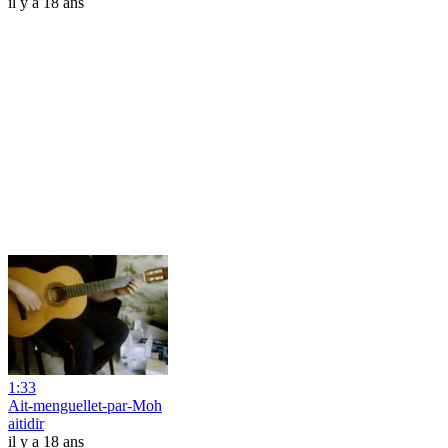
il y a 18 ans
1:33
Ait-menguellet-par-Moh
aitidir
il y a 18 ans