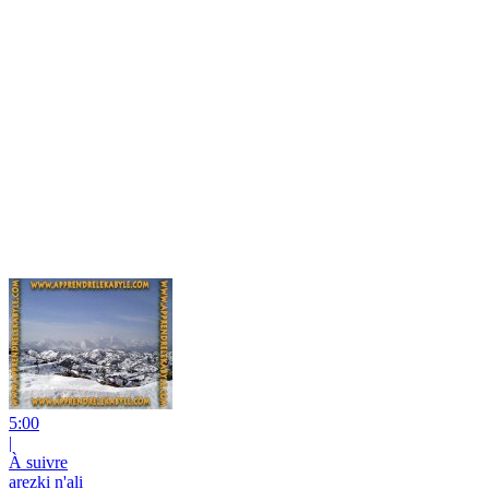
5:00
|
À suivre
arezki n'ali