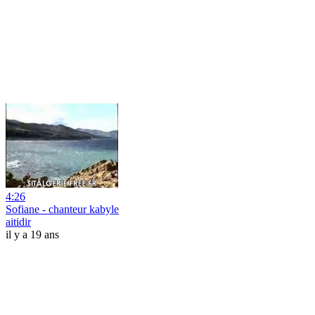
4:26
Sofiane - chanteur kabyle
aitidir
il y a 19 ans