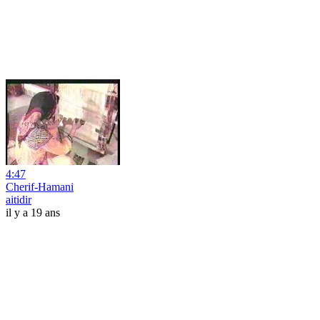
4:47
Cherif-Hamani
aitidir
il y a 19 ans