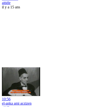
aitidir
il y a 15 ans
10:56
el-anka ami aεzizen