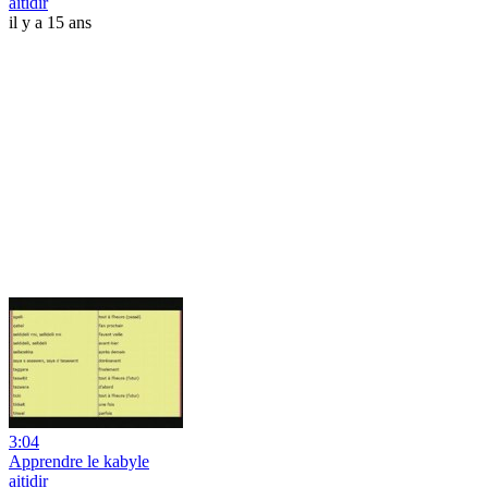
aitidir
il y a 15 ans
3:04
Apprendre le kabyle
aitidir