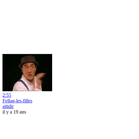
2:55
Fellag-les-filles
aitidir
il y a 19 ans