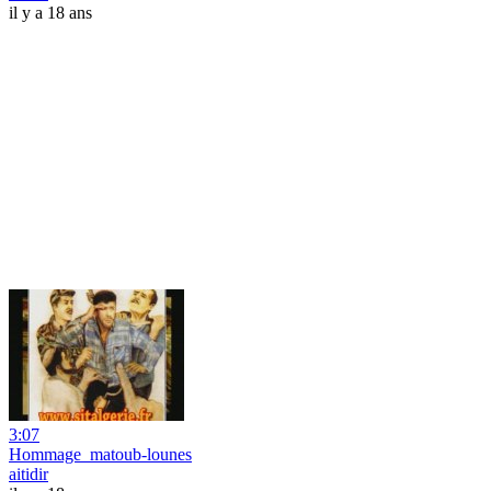
il y a 18 ans
3:07
Hommage_matoub-lounes
aitidir