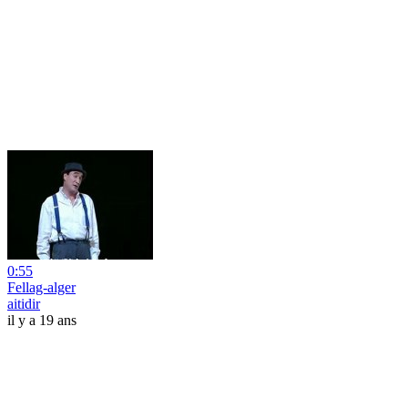
0:55
Fellag-alger
aitidir
il y a 19 ans