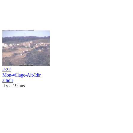
2:22
Mon-village-Ait-Idir
aitidir
il y a 19 ans