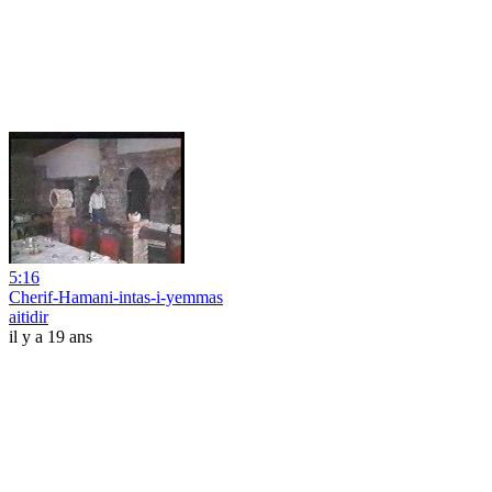
5:16
Cherif-Hamani-intas-i-yemmas
aitidir
il y a 19 ans