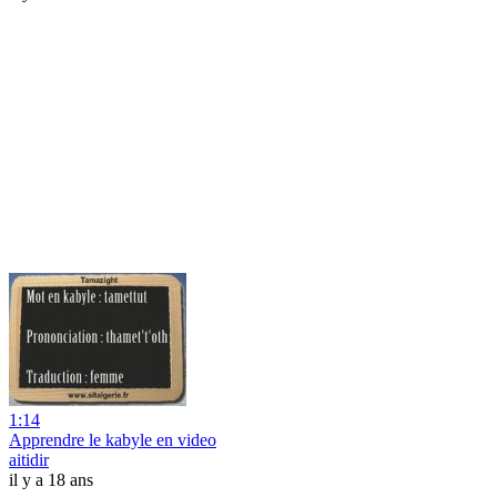
1:14
Apprendre le kabyle en video
aitidir
il y a 18 ans