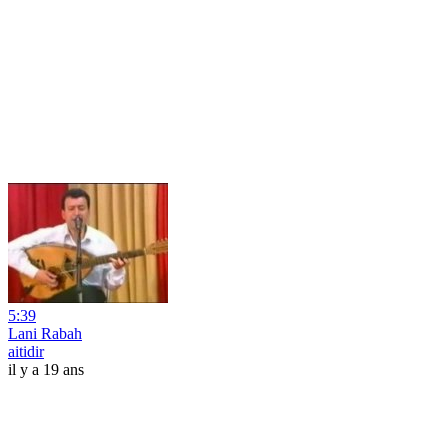
5:39
Lani Rabah
aitidir
il y a 19 ans