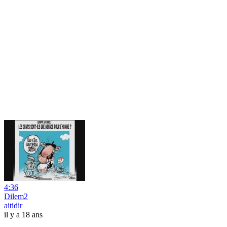
4:36
Dilem2
aitidir
il y a 18 ans