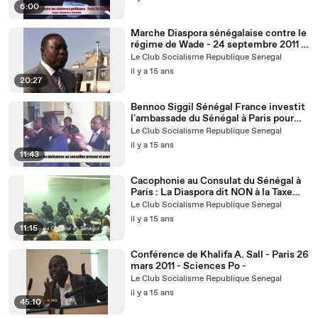
6:00
Marche Diaspora sénégalaise contre le
régime de Wade - 24 septembre 2011 -
Paris - Partie 1/2
Le Club Socialisme Republique Senegal
il y a 15 ans
20:27
Bennoo Siggil Sénégal France investit
l'ambassade du Sénégal à Paris pour
protester contre les violences
Le Club Socialisme Republique Senegal
politiques
il y a 15 ans
11:43
Cacophonie au Consulat du Sénégal à
Paris : La Diaspora dit NON à la Taxe
Global Voice sur les appels
Le Club Socialisme Republique Senegal
téléphoniques entrants au Sénégal - 31
il y a 15 ans
mai 2011
11:15
Conférence de Khalifa A. Sall - Paris 26
mars 2011 - Sciences Po -
Le Club Socialisme Republique Senegal
il y a 15 ans
45:10