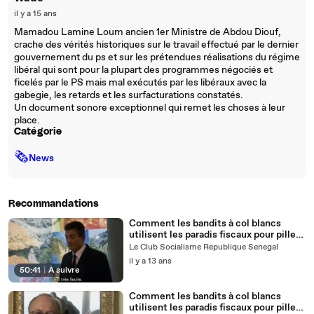
il y a 15 ans
Mamadou Lamine Loum ancien 1er Ministre de Abdou Diouf,
crache des vérités historiques sur le travail effectué par le dernier
gouvernement du ps et sur les prétendues réalisations du régime
libéral qui sont pour la plupart des programmes négociés et
ficelés par le PS mais mal exécutés par les libéraux avec la
gabegie, les retards et les surfacturations constatés.
Un document sonore exceptionnel qui remet les choses à leur
place.
Catégorie
🗞
News
Recommandations
Comment les bandits à col blancs
utilisent les paradis fiscaux pour piller
les pays pauvres - 2/2
Le Club Socialisme Republique Senegal
il y a 13 ans
50:41
|
À suivre
Comment les bandits à col blancs
utilisent les paradis fiscaux pour piller