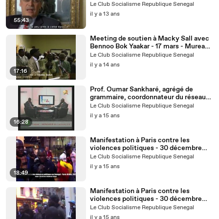
les pays pauvres
Le Club Socialisme Republique Senegal
il y a 13 ans
55:43
Meeting de soutien à Macky Sall avec
Bennoo Bok Yaakar - 17 mars - Mureaux
- avec Aïssata Tall Sall
Le Club Socialisme Republique Senegal
il y a 14 ans
17:16
Prof. Oumar Sankharé, agrégé de
grammaire, coordonnateur du réseau
des universitaires du PS, sur 2STV
Le Club Socialisme Republique Senegal
il y a 15 ans
16:28
Manifestation à Paris contre les
violences politiques - 30 décembre
2011 2/2
Le Club Socialisme Republique Senegal
il y a 15 ans
18:49
Manifestation à Paris contre les
violences politiques - 30 décembre
2011
Le Club Socialisme Republique Senegal
il y a 15 ans