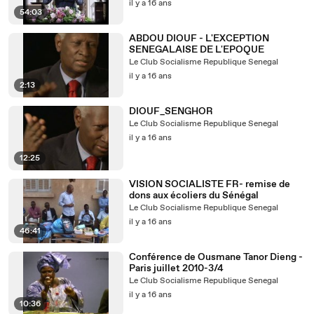
il y a 16 ans
54:03
ABDOU DIOUF - L'EXCEPTION
SENEGALAISE DE L'EPOQUE
Le Club Socialisme Republique Senegal
il y a 16 ans
2:13
DIOUF_SENGHOR
Le Club Socialisme Republique Senegal
il y a 16 ans
12:25
VISION SOCIALISTE FR- remise de
dons aux écoliers du Sénégal
Le Club Socialisme Republique Senegal
il y a 16 ans
46:41
Conférence de Ousmane Tanor Dieng -
Paris juillet 2010-3/4
Le Club Socialisme Republique Senegal
il y a 16 ans
10:36