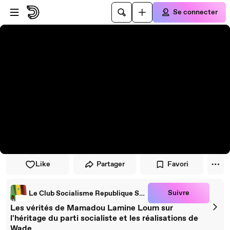
Passer au player
Passer au contenu principal
Se connecter
Like
Partager
Favori
Suivre
Le Club Socialisme Republique Senegal
Les vérités de Mamadou Lamine Loum sur
l'héritage du parti socialiste et les réalisations de
Wade