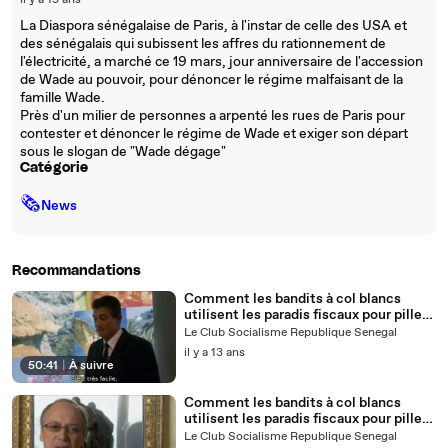
il y a 15 ans
La Diaspora sénégalaise de Paris, à l'instar de celle des USA et
des sénégalais qui subissent les affres du rationnement de
l'électricité, a marché ce 19 mars, jour anniversaire de l'accession
de Wade au pouvoir, pour dénoncer le régime malfaisant de la
famille Wade.
Près d'un milier de personnes a arpenté les rues de Paris pour
contester et dénoncer le régime de Wade et exiger son départ
sous le slogan de "Wade dégage"
Catégorie
🗞
News
Recommandations
Comment les bandits à col blancs
utilisent les paradis fiscaux pour piller
les pays pauvres - 2/2
Le Club Socialisme Republique Senegal
il y a 13 ans
50:41
|
À suivre
Comment les bandits à col blancs
utilisent les paradis fiscaux pour piller
les pays pauvres
Le Club Socialisme Republique Senegal