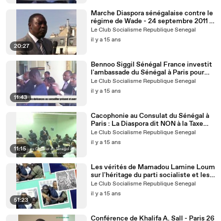
Marche Diaspora sénégalaise contre le
régime de Wade - 24 septembre 2011 -
Paris - Partie 1/2
Le Club Socialisme Republique Senegal
il y a 15 ans
20:27
Bennoo Siggil Sénégal France investit
l'ambassade du Sénégal à Paris pour
protester contre les violences
Le Club Socialisme Republique Senegal
politiques
il y a 15 ans
11:43
Cacophonie au Consulat du Sénégal à
Paris : La Diaspora dit NON à la Taxe
Global Voice sur les appels
Le Club Socialisme Republique Senegal
téléphoniques entrants au Sénégal - 31
il y a 15 ans
mai 2011
11:15
Les vérités de Mamadou Lamine Loum
sur l'héritage du parti socialiste et les
réalisations de Wade
Le Club Socialisme Republique Senegal
il y a 15 ans
51:23
Conférence de Khalifa A. Sall - Paris 26