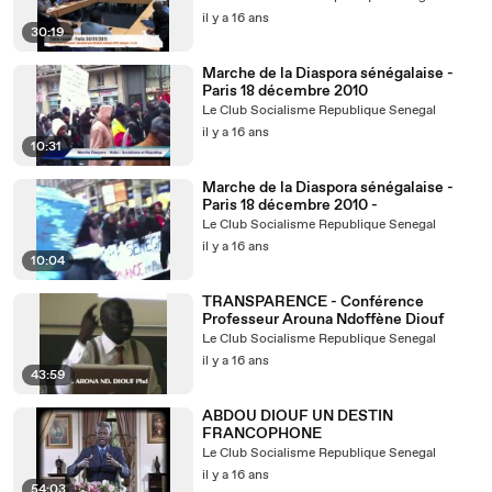
il y a 16 ans
30:19
Marche de la Diaspora sénégalaise -
Paris 18 décembre 2010
Le Club Socialisme Republique Senegal
il y a 16 ans
10:31
Marche de la Diaspora sénégalaise -
Paris 18 décembre 2010 -
Le Club Socialisme Republique Senegal
il y a 16 ans
10:04
TRANSPARENCE - Conférence
Professeur Arouna Ndoffène Diouf
Le Club Socialisme Republique Senegal
il y a 16 ans
43:59
ABDOU DIOUF UN DESTIN
FRANCOPHONE
Le Club Socialisme Republique Senegal
il y a 16 ans
54:03