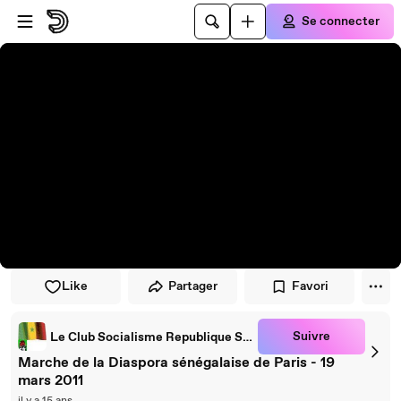
Passer au player
Passer au contenu principal
Se connecter
Like
Partager
Favori
Suivre
Le Club Socialisme Republique Senegal
Marche de la Diaspora sénégalaise de Paris - 19
mars 2011