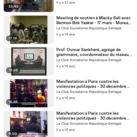
il y a 13 ans
55:43
Meeting de soutien à Macky Sall avec
Bennoo Bok Yaakar - 17 mars - Mureaux
- avec Aïssata Tall Sall
Le Club Socialisme Republique Senegal
il y a 14 ans
17:16
Prof. Oumar Sankharé, agrégé de
grammaire, coordonnateur du réseau
des universitaires du PS, sur 2STV
Le Club Socialisme Republique Senegal
il y a 15 ans
16:28
Manifestation à Paris contre les
violences politiques - 30 décembre
2011 2/2
Le Club Socialisme Republique Senegal
il y a 15 ans
18:49
Manifestation à Paris contre les
violences politiques - 30 décembre
2011
Le Club Socialisme Republique Senegal
il y a 15 ans
6:00