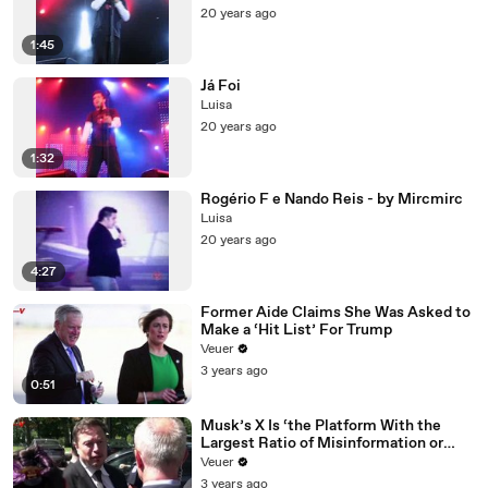
20 years ago
1:45
Já Foi
Luisa
20 years ago
1:32
Rogério F e Nando Reis - by Mircmirc
Luisa
20 years ago
4:27
Former Aide Claims She Was Asked to
Make a ‘Hit List’ For Trump
Veuer
3 years ago
0:51
Musk’s X Is ‘the Platform With the
Largest Ratio of Misinformation or
Disinformation’ Amongst All Social
Veuer
Media Platforms
3 years ago