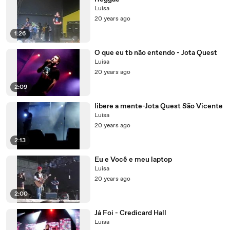
Luisa
20 years ago
1:26
O que eu tb não entendo - Jota Quest
Luisa
20 years ago
2:09
libere a mente-Jota Quest São Vicente
Luisa
20 years ago
2:13
Eu e Você e meu laptop
Luisa
20 years ago
2:00
Já Foi - Credicard Hall
Luisa