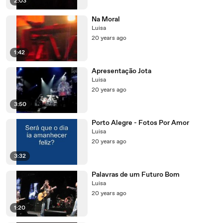
2:03
Na Moral
Luisa
20 years ago
1:42
Apresentação Jota
Luisa
20 years ago
3:50
Porto Alegre - Fotos Por Amor
Luisa
20 years ago
3:32
Palavras de um Futuro Bom
Luisa
20 years ago
1:20