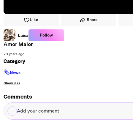
Like
Share
Follow
Luisa
Amor Maior
20 years ago
Category
🗞
News
Show less
Comments
Add
your
comment