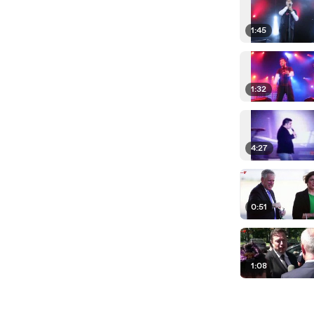
1:45
1:32
4:27
0:51
1:08