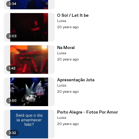
2:34
O Sol / Let It be
Luisa
20 years ago
2:03
Na Moral
Luisa
20 years ago
1:42
Apresentação Jota
Luisa
20 years ago
3:50
Porto Alegre - Fotos Por Amor
Luisa
20 years ago
3:32