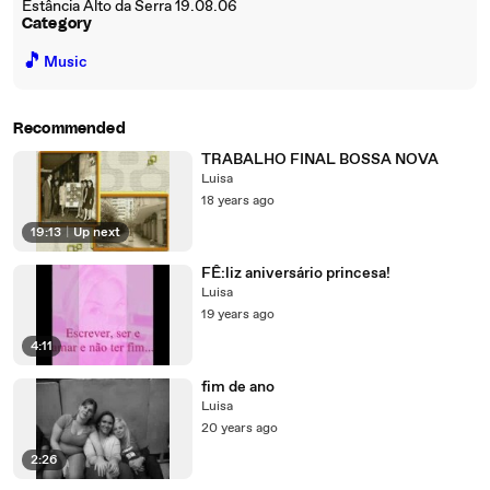
Estância Alto da Serra 19.08.06
Category
🎵
Music
Recommended
TRABALHO FINAL BOSSA NOVA
Luisa
18 years ago
19:13
|
Up next
FÊ:liz aniversário princesa!
Luisa
19 years ago
4:11
fim de ano
Luisa
20 years ago
2:26