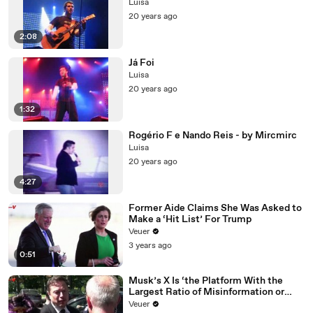
Luisa
20 years ago
2:08
Já Foi
Luisa
20 years ago
1:32
Rogério F e Nando Reis - by Mircmirc
Luisa
20 years ago
4:27
Former Aide Claims She Was Asked to
Make a ‘Hit List’ For Trump
Veuer
3 years ago
0:51
Musk’s X Is ‘the Platform With the
Largest Ratio of Misinformation or
Disinformation’ Amongst All Social
Veuer