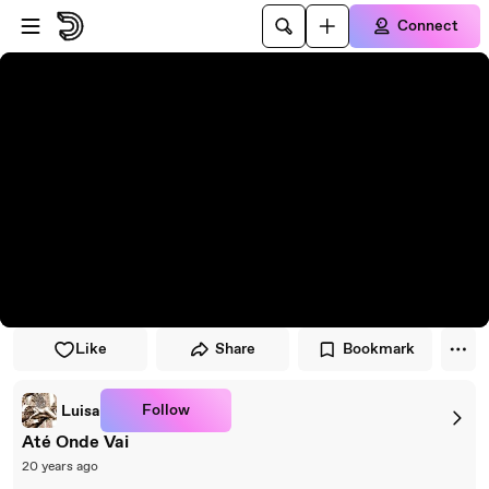
Skip to player
Skip to main content
Connect
Like
Share
Bookmark
Follow
Luisa
Até Onde Vai
20 years ago