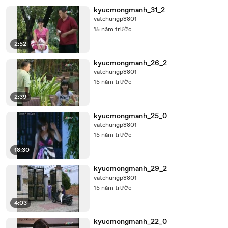
kyucmongmanh_31_2
vatchungp8801
15 năm trước
2:52
kyucmongmanh_26_2
vatchungp8801
15 năm trước
2:39
kyucmongmanh_25_0
vatchungp8801
15 năm trước
18:30
kyucmongmanh_29_2
vatchungp8801
15 năm trước
4:03
kyucmongmanh_22_0