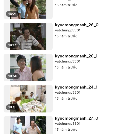
15 năm trước
18:21
kyucmongmanh_26_0
vatchungp8801
15 năm trước
18:17
kyucmongmanh_26_1
vatchungp8801
15 năm trước
18:50
kyucmongmanh_24_1
vatchungp8801
15 năm trước
18:18
kyucmongmanh_27_0
vatchungp8801
15 năm trước