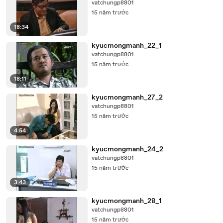
vatchungp8801
15 năm trước
18:34
kyucmongmanh_22_1
vatchungp8801
15 năm trước
18:11
kyucmongmanh_27_2
vatchungp8801
15 năm trước
4:54
kyucmongmanh_24_2
vatchungp8801
15 năm trước
3:43
kyucmongmanh_28_1
vatchungp8801
15 năm trước