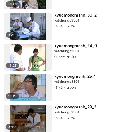
18:28
kyucmongmanh_30_2
vatchungp8801
15 năm trước
3:21
kyucmongmanh_24_0
vatchungp8801
15 năm trước
18:27
kyucmongmanh_25_1
vatchungp8801
15 năm trước
18:19
kyucmongmanh_28_2
vatchungp8801
15 năm trước
3:40