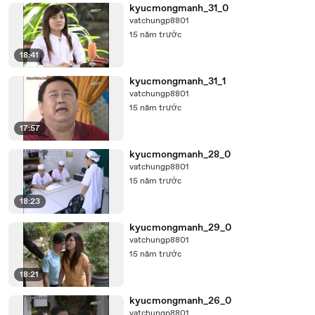
kyucmongmanh_31_0
vatchungp8801
15 năm trước
18:41
kyucmongmanh_31_1
vatchungp8801
15 năm trước
17:57
kyucmongmanh_28_0
vatchungp8801
15 năm trước
18:23
kyucmongmanh_29_0
vatchungp8801
15 năm trước
18:21
kyucmongmanh_26_0
vatchungp8801