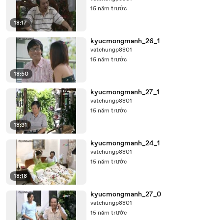
15 năm trước
18:17
kyucmongmanh_26_1
vatchungp8801
15 năm trước
18:50
kyucmongmanh_27_1
vatchungp8801
15 năm trước
18:31
kyucmongmanh_24_1
vatchungp8801
15 năm trước
18:18
kyucmongmanh_27_0
vatchungp8801
15 năm trước