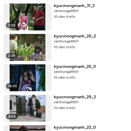
kyucmongmanh_31_2
vatchungp8801
15 năm trước
2:52
kyucmongmanh_26_2
vatchungp8801
15 năm trước
2:39
kyucmongmanh_25_0
vatchungp8801
15 năm trước
18:30
kyucmongmanh_29_2
vatchungp8801
15 năm trước
4:03
kyucmongmanh_22_0