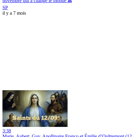
novembre qui a changé le monde ⛪︎
SP
il y a 7 mois
3:38
Marie, Aubert, Guy, Apollinaire Franco et Émilie d’Oultremont (12