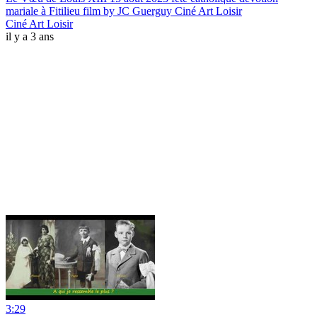
mariale à Fitilieu film by JC Guerguy Ciné Art Loisir
Ciné Art Loisir
il y a 3 ans
3:29