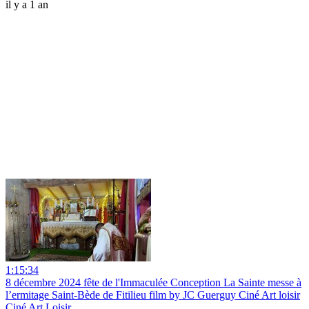
il y a 1 an
1:15:34
8 décembre 2024 fête de l'Immaculée Conception La Sainte messe à
l’ermitage Saint-Bède de Fitilieu film by JC Guerguy Ciné Art loisir
Ciné Art Loisir