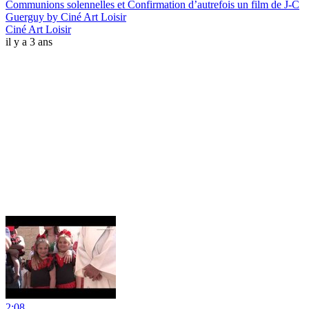
Communions solennelles et Confirmation d’autrefois un film de J-C
Guerguy by Ciné Art Loisir
Ciné Art Loisir
il y a 3 ans
2:08