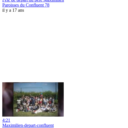
Paroisses du Confluent 78
il y a 17 ans
4:21
Maximilien-depart-confluent