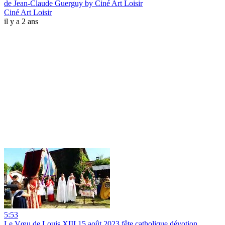
de Jean-Claude Guerguy by Ciné Art Loisir
Ciné Art Loisir
il y a 2 ans
5:53
Le Vœu de Louis XIII 15 août 2023 fête catholique dévotion