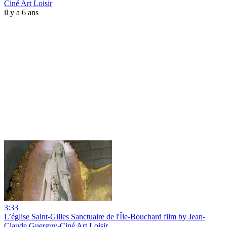
Ciné Art Loisir
il y a 6 ans
3:33
L’église Saint-Gilles Sanctuaire de l'Île-Bouchard film by Jean-
Claude Guerguy-Ciné Art Loisir