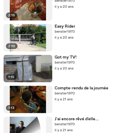
benster1970
il y a 20 ans
2:15
Easy Rider
benster1970
il y a 20 ans
2:10
Got my TV!
benster1970
il y a 20 ans
1:15
Compte-rendu de la journée
benster1970
il y a 21 ans
1:13
J'ai encore rêvé d'elle...
benster1970
il y a 21 ans