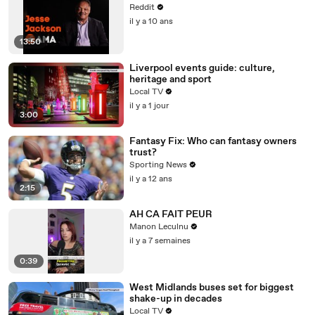
Reddit
il y a 10 ans
13:50
Liverpool events guide: culture,
heritage and sport
Local TV
il y a 1 jour
3:00
Fantasy Fix: Who can fantasy owners
trust?
Sporting News
il y a 12 ans
2:15
AH CA FAIT PEUR
Manon Leculnu
il y a 7 semaines
0:39
West Midlands buses set for biggest
shake-up in decades
Local TV