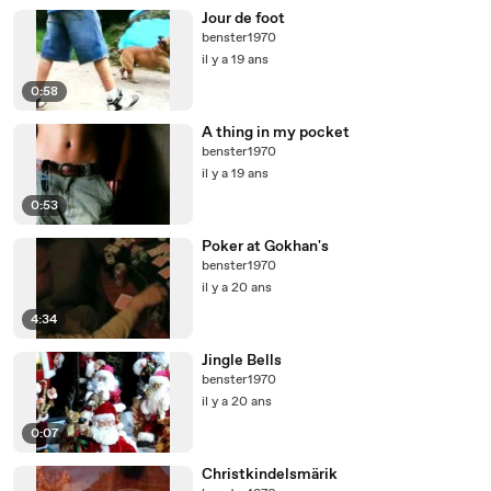
Jour de foot
benster1970
il y a 19 ans
0:58
A thing in my pocket
benster1970
il y a 19 ans
0:53
Poker at Gokhan's
benster1970
il y a 20 ans
4:34
Jingle Bells
benster1970
il y a 20 ans
0:07
Christkindelsmärik