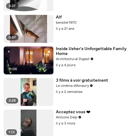
3:37
Alf
benster1970
il y a 21 ans
0:57
Inside Usher’s Unforgettable Family
Home
Architectural Digest
il y a 4 jours
11:05
3 films à voir gratuitement
Le cinéma d'Amaury
il y a 2 semaines
2:28
Acceptez vous ❤️
Antoine Delp
il y a 3 mois
1:13