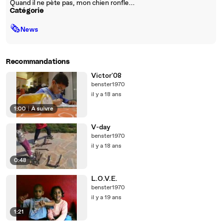
Quand il ne pète pas, mon chien ronfle...
Catégorie
🗞
News
Recommandations
Victor'08
benster1970
il y a 18 ans
1:00
|
À suivre
V-day
benster1970
il y a 18 ans
0:48
L.O.V.E.
benster1970
il y a 19 ans
1:21