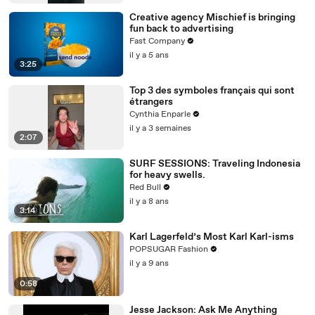
Creative agency Mischief is bringing
fun back to advertising
Fast Company
il y a 5 ans
3:25
Top 3 des symboles français qui sont
étrangers
Cynthia Enparle
il y a 3 semaines
2:07
SURF SESSIONS: Traveling Indonesia
for heavy swells.
Red Bull
il y a 8 ans
3:14
Karl Lagerfeld’s Most Karl Karl-isms
POPSUGAR Fashion
il y a 9 ans
0:58
Jesse Jackson: Ask Me Anything