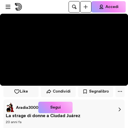
Vai al lettore
Passa al contenuto principale
Accedi
Like
Condividi
Segnalibro
Segui
Aradia3000
La strage di donne a Ciudad Juárez
20 anni fa