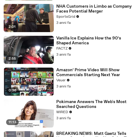
NHA Customers in Limbo as Company
Faces Potential Merger
SportsGrid
3 anni fa
2:01
Vanilla Ice Explains How the 90’s
Shaped America
FACTZ
3 anni fa
2:55
Amazon’ Prime Video Will Show
Commercials Starting Next Year
Veuer
3 anni fa
0:36
Pokimane Answers The Web's Most
Searched Questions
WIRED
3 anni fa
11:13
BREAKING NEWS: Matt Gaetz Tells