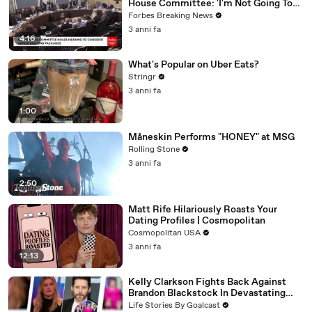
House Committee: 'I'm Not Going To
Vote For A Continuing Resolution'
Forbes Breaking News
3 anni fa
4:16
What's Popular on Uber Eats?
Stringr
3 anni fa
1:00
Måneskin Performs "HONEY" at MSG
Rolling Stone
3 anni fa
2:50
Matt Rife Hilariously Roasts Your
Dating Profiles | Cosmopolitan
Cosmopolitan USA
3 anni fa
12:13
Kelly Clarkson Fights Back Against
Brandon Blackstock In Devastating
Divorce Battle
Life Stories By Goalcast