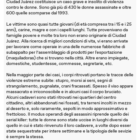
Ciudad Juárez costituisce un caso grave e insolito di violenza
contro le donne. Sono già più di 430 le donne assassinate e oltre
600 quelle scomparse dal 1993.
Le vittime sono quasi tutte giovani (di età compresa tra i 15 e i 25
anni), carine, magre e con i capelli lunghi. Tutte provenivano da
famiglie povere e molte tra loro non erano originarie di Ciudad
Juárez. Alla ricerca di migliori condizioni di vita, vi erano arrivate
per lavorare come operaie in una delle numerose fabbriche di
subappalto per l’assemblaggio di prodotti per l'esportazione
(maquiladoras) che si trovano nella città. Altre erano impiegate,
domestiche, studentesse, commesse, segretarie, etc.
Nella maggior parte dei casi, i corpi ritrovati portano le tracce delle
violenze estreme subite: stupro, morsi ai seni, segni di
strangolamento, pugnalate, crani fracassati. Spesso il viso appare
massacrato e irriconoscibile e in alcuni casi il corpo bruciato.
Alcuni cadaveri sono stati ritrovati nei quartieri del centro
cittadino, altri abbandonati nei fossati, tra terreni incolti in mezzo
al deserto e, solo raramente, sepolti in modo approssimativo e
frettoloso. Il modus operandi degli assassini riprende quello dei
serial killer: tutte le donne sono state uccise in luoghi diversi da
quello in cui è stato rinvenuto il loro cadavere, a volte dopo esser
state sequestrate per intere settimane e la tipologia delle sevizie
è sempre la stessa.