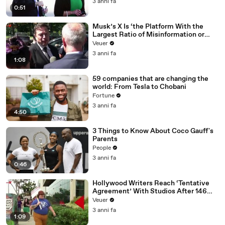
3 anni fa
0:51
Musk’s X Is ‘the Platform With the
Largest Ratio of Misinformation or
Disinformation’ Amongst All Social
Veuer
Media Platforms
3 anni fa
1:08
59 companies that are changing the
world: From Tesla to Chobani
Fortune
3 anni fa
4:50
3 Things to Know About Coco Gauff's
Parents
People
3 anni fa
0:46
Hollywood Writers Reach ‘Tentative
Agreement’ With Studios After 146
Day Strike
Veuer
3 anni fa
1:09