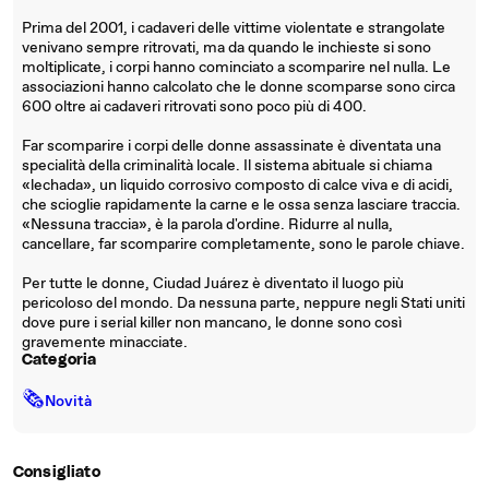
Prima del 2001, i cadaveri delle vittime violentate e strangolate
venivano sempre ritrovati, ma da quando le inchieste si sono
moltiplicate, i corpi hanno cominciato a scomparire nel nulla. Le
associazioni hanno calcolato che le donne scomparse sono circa
600 oltre ai cadaveri ritrovati sono poco più di 400.
Far scomparire i corpi delle donne assassinate è diventata una
specialità della criminalità locale. Il sistema abituale si chiama
«lechada», un liquido corrosivo composto di calce viva e di acidi,
che scioglie rapidamente la carne e le ossa senza lasciare traccia.
«Nessuna traccia», è la parola d'ordine. Ridurre al nulla,
cancellare, far scomparire completamente, sono le parole chiave.
Per tutte le donne, Ciudad Juárez è diventato il luogo più
pericoloso del mondo. Da nessuna parte, neppure negli Stati uniti
dove pure i serial killer non mancano, le donne sono così
gravemente minacciate.
Categoria
🗞
Novità
Consigliato