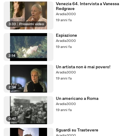
Venezia 64. Intervista a Vanessa
Redgrave
Aradia3000
19 anni fa
3:33
|
Prossimi video
Espiazione
Aradia3000
19 anni fa
2:14
Un artista non è mai povero!
Aradia3000
19 anni fa
2:34
Un americano a Roma
Aradia3000
19 anni fa
0:47
Sguardi su Trastevere
Aradia3000