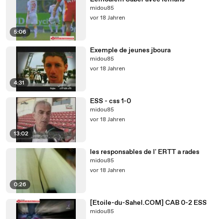
midou85
vor 18 Jahren
5:06
Exemple de jeunes jboura
midou85
vor 18 Jahren
4:31
ESS - css 1-0
midou85
vor 18 Jahren
13:02
les responsables de l' ERTT a rades
midou85
vor 18 Jahren
0:26
[Etoile-du-Sahel.COM] CAB 0-2 ESS
midou85