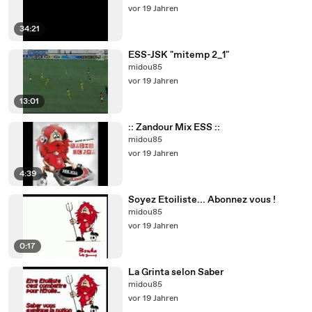
vor 19 Jahren
34:21
ESS-JSK "mitemp 2_1"
midou85
vor 19 Jahren
13:01
:: Zandour Mix ESS ::
midou85
vor 19 Jahren
4:39
Soyez Etoiliste... Abonnez vous !
midou85
vor 19 Jahren
0:17
La Grinta selon Saber
midou85
vor 19 Jahren