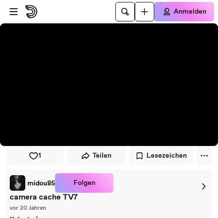
Zum Player springen
Zum Hauptinhalt springen
Anmelden
1
Teilen
Lesezeichen
Folgen
midou85
camera cache TV7
vor 20 Jahren