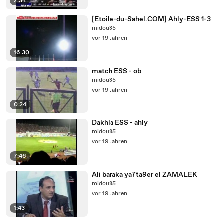
2:34
[Etoile-du-Sahel.COM] Ahly-ESS 1-3
midou85
vor 19 Jahren
16:30
match ESS - ob
midou85
vor 19 Jahren
0:24
Dakhla ESS - ahly
midou85
vor 19 Jahren
7:46
Ali baraka ya7ta9er el ZAMALEK
midou85
vor 19 Jahren
1:43