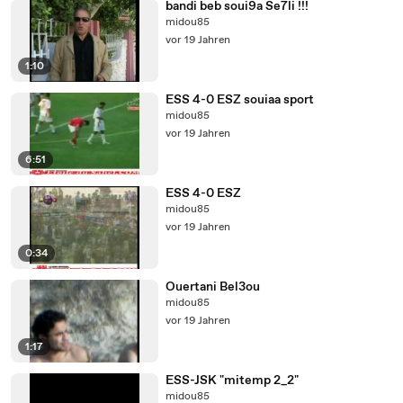
bandi beb soui9a Se7li !!!
midou85
vor 19 Jahren
1:10
ESS 4-0 ESZ souiaa sport
midou85
vor 19 Jahren
6:51
ESS 4-0 ESZ
midou85
vor 19 Jahren
0:34
Ouertani Bel3ou
midou85
vor 19 Jahren
1:17
ESS-JSK "mitemp 2_2"
midou85