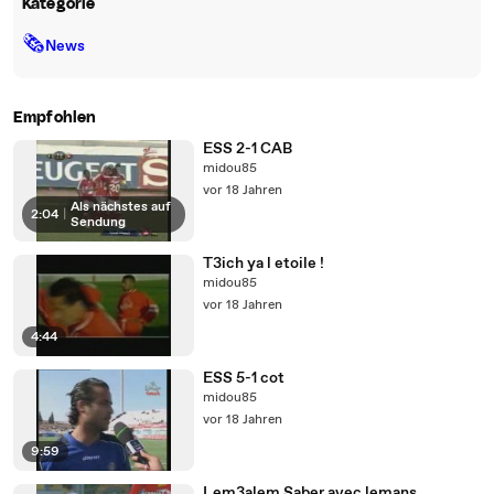
Kategorie
🗞
News
Empfohlen
ESS 2-1 CAB
midou85
vor 18 Jahren
Als nächstes auf
2:04
|
Sendung
T3ich ya l etoile !
midou85
vor 18 Jahren
4:44
ESS 5-1 cot
midou85
vor 18 Jahren
9:59
Lem3alem Saber avec lemans