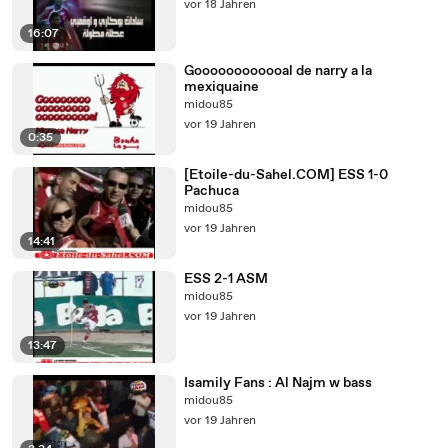
vor 18 Jahren
16:07
Goooooooooooal de narry a la
mexiquaine
midou85
vor 19 Jahren
0:35
[Etoile-du-Sahel.COM] ESS 1-0
Pachuca
midou85
vor 19 Jahren
14:41
ESS 2-1 ASM
midou85
vor 19 Jahren
13:47
Isamily Fans : Al Najm w bass
midou85
vor 19 Jahren