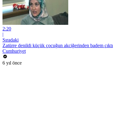
2:20
|
Sıradaki
Zatürre denildi küçük çocuğun akciğerinden badem çıktı
Cumhuriyet
6 yıl önce