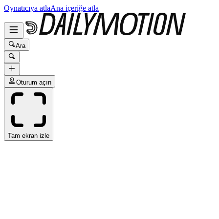
Oynatıcıya atla
Ana içeriğe atla
Ara
Oturum açın
Tam ekran izle