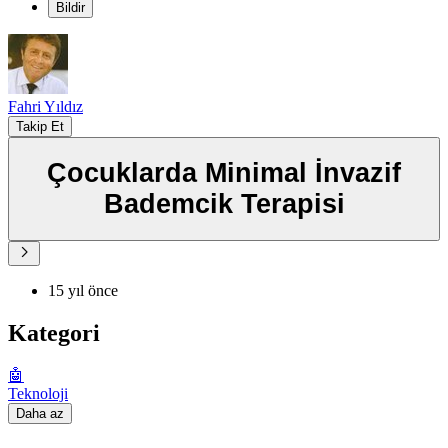
Bildir
Fahri Yıldız
Takip Et
Çocuklarda Minimal İnvazif
Bademcik Terapisi
15 yıl önce
Kategori
🤖
Teknoloji
Daha az