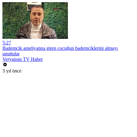
5:27
Bademcik ameliyatına giren çocuğun bademciklerini almayı
unuttular
Veryansın TV Haber
3 yıl önce