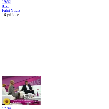
19:52
01-1
Fahri Yıldız
16 yıl önce
17:09