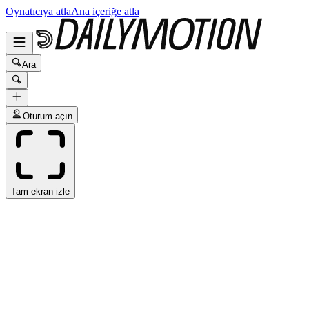
Oynatıcıya atla
Ana içeriğe atla
Ara
Oturum açın
Tam ekran izle