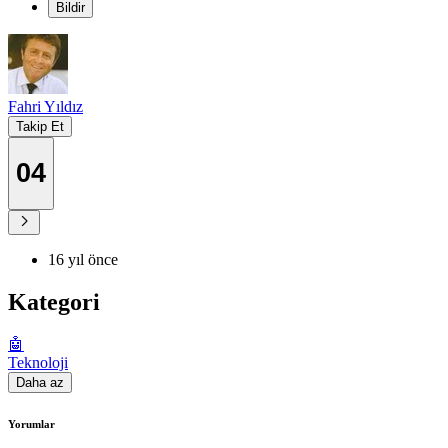
Bildir
Fahri Yıldız
Takip Et
04
16 yıl önce
Kategori
🤖
Teknoloji
Daha az
Yorumlar