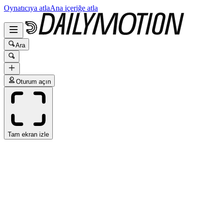
Oynatıcıya atla
Ana içeriğe atla
Ara
Oturum açın
Tam ekran izle