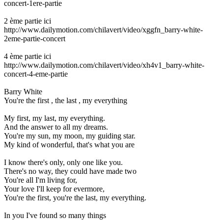
concert-1ere-partie
2 ème partie ici
http://www.dailymotion.com/chilavert/video/xggfn_barry-white-
2eme-partie-concert
4 ème partie ici
http://www.dailymotion.com/chilavert/video/xh4v1_barry-white-
concert-4-eme-partie
Barry White
You're the first , the last , my everything
My first, my last, my everything.
And the answer to all my dreams.
You're my sun, my moon, my guiding star.
My kind of wonderful, that's what you are
I know there's only, only one like you.
There's no way, they could have made two
You're all I'm living for,
Your love I'll keep for evermore,
You're the first, you're the last, my everything.
In you I've found so many things