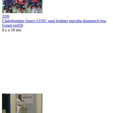
3:09
Clairefontaine france LOSC rami bodmer mavuba domenech losc
Geant-vert59
il y a 18 ans