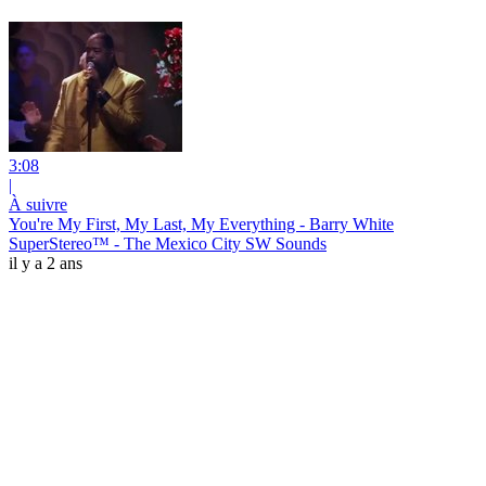
3:08
|
À suivre
You're My First, My Last, My Everything - Barry White
SuperStereo™ - The Mexico City SW Sounds
il y a 2 ans