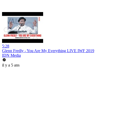
5:28
Glenn Fredly - You Are My Everything LIVE IWF 2019
IDN Media
il y a 5 ans