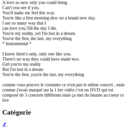
A love so new only you could bring
Can't you see if you,
You'll make me feel this way.
You're like a first morning dew on a brand new day.
I see so many way that I
can love you,Till the day I die.
You're my reality, yet I'm lost in a dream.
You're the first, the last, my everything
* Instrumental *
I know there's only, only one like you.
There's no way they could have made two.
Girl you're my reality
But I'm lost in a dream
You're the first, you're the last, my everything
comme vous pouvez le constater ce n'est pas le même concert , mais
comme j'avais marqué sur la 1 ère vidéo c'est un DVD qui est
composé de 3 concerts différents mais ça met du baume au coeur ce
live
Catégorie
🎵