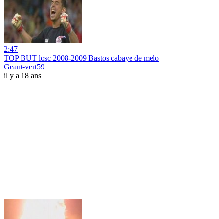
2:47
TOP BUT losc 2008-2009 Bastos cabaye de melo
Geant-vert59
il y a 18 ans