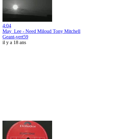
4:04
May_Lee - Need Miloud Tony Mitchell
Geant-vert59
il y a 18 ans