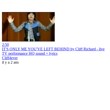
2:50
IT'S ONLY ME YOU'VE LEFT BEHIND by Cliff Richard - live
TV performance HQ sound + lyrics
Cliff4ever
il y a 2 ans