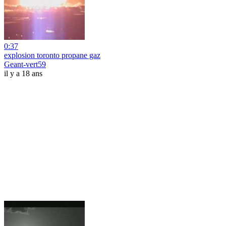
0:37
explosion toronto propane gaz
Geant-vert59
il y a 18 ans