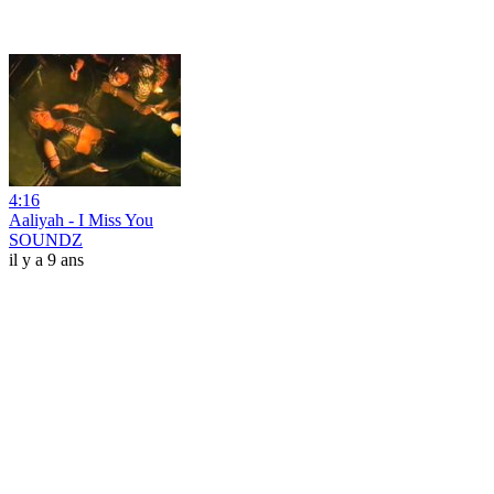
4:16
Aaliyah - I Miss You
SOUNDZ
il y a 9 ans