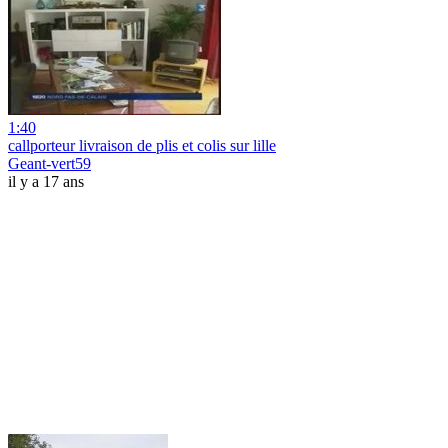
1:40
callporteur livraison de plis et colis sur lille
Geant-vert59
il y a 17 ans