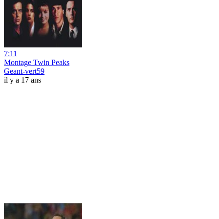
7:11
Montage Twin Peaks
Geant-vert59
il y a 17 ans