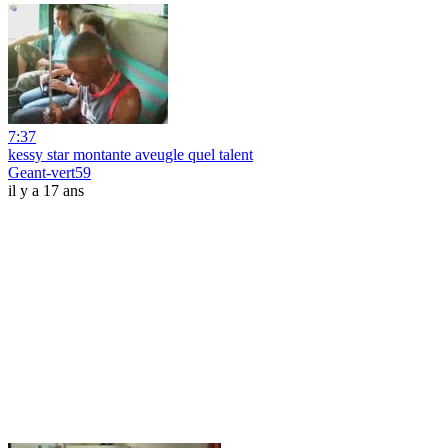
7:37
kessy star montante aveugle quel talent
Geant-vert59
il y a 17 ans