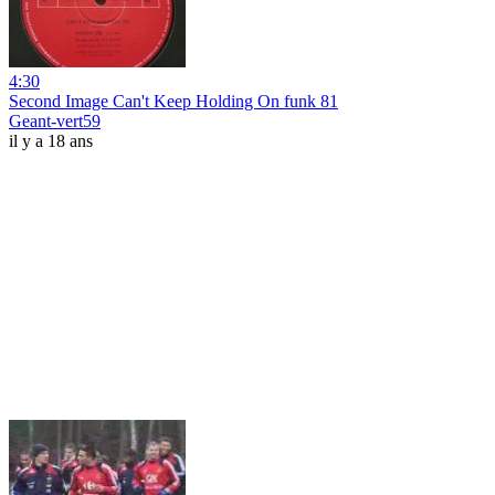
4:30
Second Image Can't Keep Holding On funk 81
Geant-vert59
il y a 18 ans