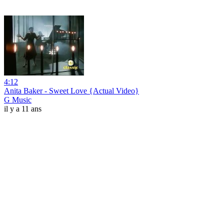
4:12
Anita Baker - Sweet Love {Actual Video}
G Music
il y a 11 ans