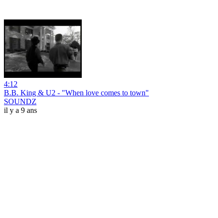
4:12
B.B. King & U2 - "When love comes to town"
SOUNDZ
il y a 9 ans