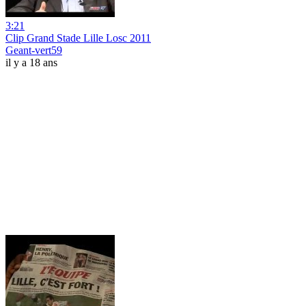
3:21
Clip Grand Stade Lille Losc 2011
Geant-vert59
il y a 18 ans