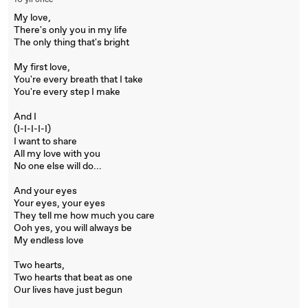
10 yıl önce
My love,
There's only you in my life
The only thing that's bright
My first love,
You're every breath that I take
You're every step I make
And I
(I-I-I-I-I)
I want to share
All my love with you
No one else will do...
And your eyes
Your eyes, your eyes
They tell me how much you care
Ooh yes, you will always be
My endless love
Two hearts,
Two hearts that beat as one
Our lives have just begun