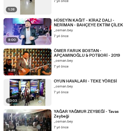
7 yıl önce
1:38
HÜSEYİN KAĞIT - KİRAZ DALI -
NERİMAN - BAHÇEYE EKTİM ÇİLEK
_osman.bey
7 yıl önce
8:00
ÖMER FARUK BOSTAN -
APÇAMINOĞLU & POTBORİ - 2019
_osman.bey
7 yıl önce
8:29
OYUN HAVALARI - TEKE YÖRESİ
_osman.bey
7 yıl önce
13:03
YAĞAR YAĞMUR ZEYBEĞİ - Tavas
Zeybeği
_osman.bey
7 yıl önce