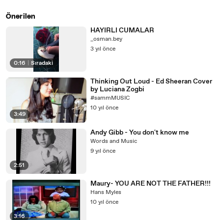
Önerilen
HAYIRLI CUMALAR
_osman.bey
3 yıl önce
0:16
|
Sıradaki
Thinking Out Loud - Ed Sheeran Cover
by Luciana Zogbi
#sammMUSIC
10 yıl önce
3:49
Andy Gibb - You don't know me
Words and Music
9 yıl önce
2:51
Maury- YOU ARE NOT THE FATHER!!!
Hans Myles
10 yıl önce
3:16