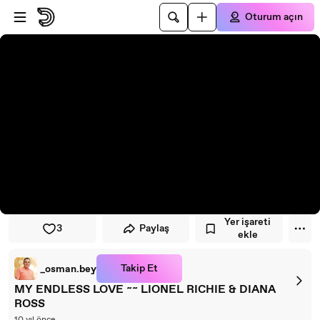
Oynatıcıya atla
Ana içeriğe atla
Oturum açın
Yer işareti
3
Paylaş
ekle
Takip Et
_osman.bey
MY ENDLESS LOVE ~~ LIONEL RICHIE & DIANA
ROSS