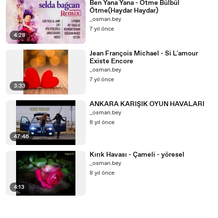
Ben Yana Yana - Ötme Bülbül
Ötme(Haydar Haydar)
_osman.bey
7 yıl önce
4:28
Jean François Michael - Si L'amour
Existe Encore
_osman.bey
7 yıl önce
3:33
ANKARA KARIŞIK OYUN HAVALARI
_osman.bey
8 yıl önce
47:46
Kırık Havası - Çameli - yöresel
_osman.bey
8 yıl önce
4:13