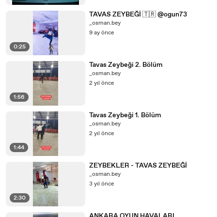
TAVAS ZEYBEĞİ 🇹🇷 @ogun73
_osman.bey
9 ay önce
0:25
Tavas Zeybeği 2. Bölüm
_osman.bey
2 yıl önce
1:56
Tavas Zeybeği 1. Bölüm
_osman.bey
2 yıl önce
1:44
ZEYBEKLER - TAVAS ZEYBEĞİ
_osman.bey
3 yıl önce
2:30
ANKARA OYUN HAVALARI