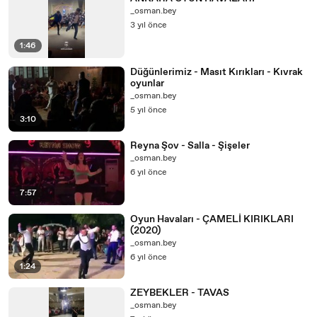
_osman.bey
3 yıl önce
1:46
Düğünlerimiz - Masıt Kırıkları - Kıvrak
oyunlar
_osman.bey
5 yıl önce
3:10
Reyna Şov - Salla - Şişeler
_osman.bey
6 yıl önce
7:57
Oyun Havaları - ÇAMELİ KIRIKLARI
(2020)
_osman.bey
6 yıl önce
1:24
ZEYBEKLER - TAVAS
_osman.bey