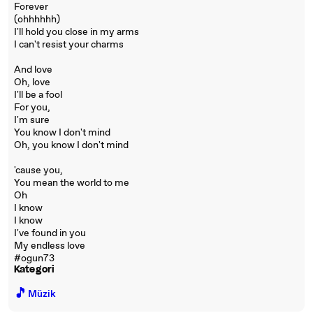
Forever
(ohhhhhh)
I'll hold you close in my arms
I can't resist your charms
And love
Oh, love
I'll be a fool
For you,
I'm sure
You know I don't mind
Oh, you know I don't mind
'cause you,
You mean the world to me
Oh
I know
I know
I've found in you
My endless love
#ogun73
Kategori
🎵
Müzik