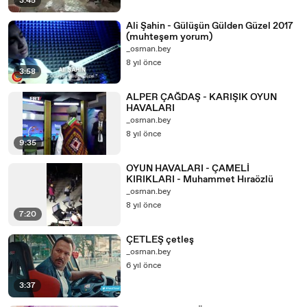
3:45
Ali Şahin - Gülüşün Gülden Güzel 2017
(muhteşem yorum)
_osman.bey
8 yıl önce
3:58
ALPER ÇAĞDAŞ - KARIŞIK OYUN
HAVALARI
_osman.bey
8 yıl önce
9:35
OYUN HAVALARI - ÇAMELİ
KIRIKLARI - Muhammet Hıraözlü
_osman.bey
8 yıl önce
7:20
ÇETLEŞ çetleş
_osman.bey
6 yıl önce
3:37