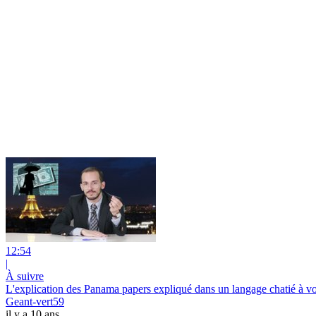
12:54
|
À suivre
L'explication des Panama papers expliqué dans un langage chatié à vo
Geant-vert59
il y a 10 ans