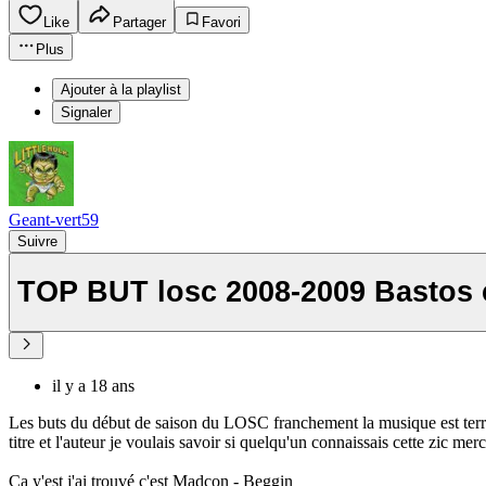
Like
Partager
Favori
Plus
Ajouter à la playlist
Signaler
Geant-vert59
Suivre
TOP BUT losc 2008-2009 Bastos 
il y a 18 ans
Les buts du début de saison du LOSC franchement la musique est terribl
titre et l'auteur je voulais savoir si quelqu'un connaissais cette zic mer
Ca y'est j'ai trouvé c'est Madcon - Beggin