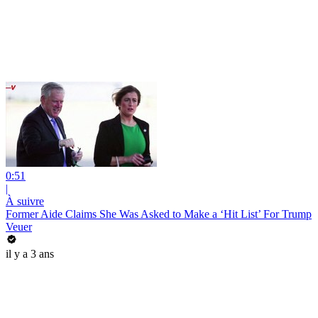
0:51
|
À suivre
Former Aide Claims She Was Asked to Make a ‘Hit List’ For Trump
Veuer
il y a 3 ans