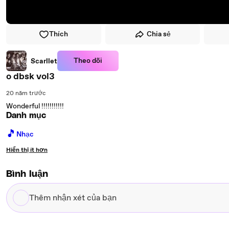
Thích
Chia sẻ
Theo dõi
Scarllet
o dbsk vol3
20 năm trước
Wonderful !!!!!!!!!!!
Danh mục
🎵
Nhạc
Hiển thị ít hơn
Bình luận
Thêm
nhận
xét
của