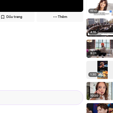
11:13
Dấu trang
Thêm
4:16
9:01
1:30
10:20