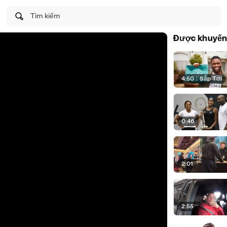
Tìm kiếm
Được khuyến
4:50
|
Sắp Tới
0:46
2:01
2:55