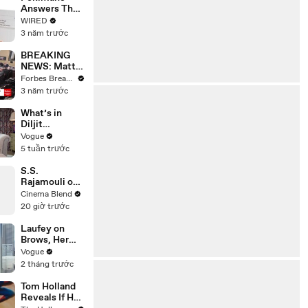
Answers The
Web's Most
WIRED
Searched
3 năm trước
Questions
BREAKING
NEWS: Matt
Gaetz Tells
Forbes Breaking News
House
3 năm trước
Committee:
'I'm Not Going
What’s in
To Vote For A
Diljit
Continuing
Dosanjh’s
Vogue
Resolution'
Bag? Fan-
5 tuần trước
Gifted
Jewelry, a Flip
S.S.
Phone, and a
Rajamouli on
Milk Frother
the Universal
Cinema Blend
Language of
20 giờ trước
Emotion in
Film
Laufey on
Brows, Her
Lucky
Vogue
Number, and
2 tháng trước
Missing Home
Tom Holland
Reveals If He