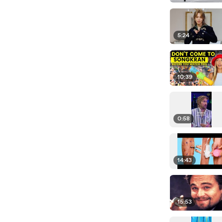
5:24
10:39
0:58
14:43
15:53