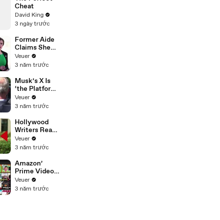
Cheat
David King
3 ngày trước
Former Aide
Claims She
Was Asked to
Veuer
Make a ‘Hit
3 năm trước
List’ For
Trump
Musk’s X Is
‘the Platform
With the
Veuer
Largest Ratio
3 năm trước
of
Misinformatio
Hollywood
n or
Writers Reach
Disinformatio
‘Tentative
Veuer
n’ Amongst
Agreement’
3 năm trước
All Social
With Studios
Media
After 146 Day
Amazon’
Platforms
Strike
Prime Video
Will Show
Veuer
Commercials
3 năm trước
Starting Next
Year