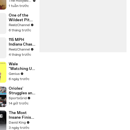
Would Return
The Hollywood Reporter
for Another
1 tuần trước
'Spider-Man'
Film | THR
One of the
Video
Wildest Pit
Maneuvers
ReelzChannel
You’ll Ever
6 tháng trước
See
115 MPH
Indiana Chase
Ends in
ReelzChannel
Cornfield
4 tháng trước
After Driver
Takes Off
Wale
"Watching Us"
Lyrics &
Genius
Meaning |
6 ngày trước
Genius
Verified
Orioles'
Struggles and
Fan
SportsGrid
Disappointme
14 giờ trước
nt Analyzed
The Most
Insane Finish
In Paralympic
David King
History
3 ngày trước