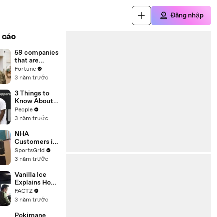
Đăng nhập
 cáo
59 companies
that are
changing the
Fortune
world: From
3 năm trước
Tesla to
Chobani
3 Things to
Know About
Coco Gauff's
People
Parents
3 năm trước
NHA
Customers in
Limbo as
SportsGrid
Company
3 năm trước
Faces
Potential
Vanilla Ice
Merger
Explains How
the 90’s
FACTZ
Shaped
3 năm trước
America
Pokimane