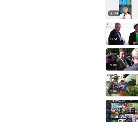
2:04
0:51
1:08
1:09
0:36