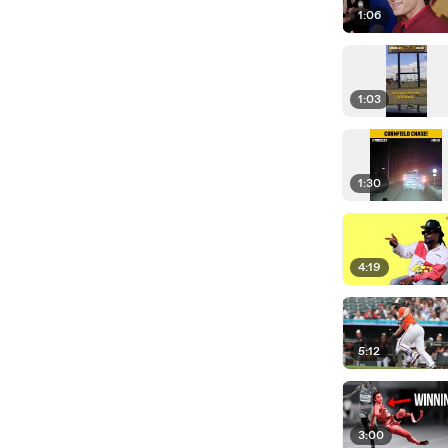
1:06
1:03
1:30
4:19
5:12
3:00