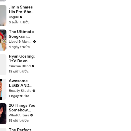
Jimin Shares
His Pre-Show
Superstitions,
Vogue
Favorite
6 tuần trước
Room Service
Meal, and
The Ultimate
More Before
Songkran
the Dior Show
Guide: How to
Lloyd & Mandy
Survive
4 ngày trước
Thailand's
Water
Ryan Gosling:
Festival
"It'd Be an
Awful Big
Cinema Blend
Waste of
19 giờ trước
Space" If
Aliens Didn't
Awesome
Exist
LEGS AND
FEET HACKS
Beauty Studio
You Need to
1 ngày trước
Try!
20 Things You
Somehow
Missed In
WhatCulture
Django
18 giờ trước
Unchained
The Perfect