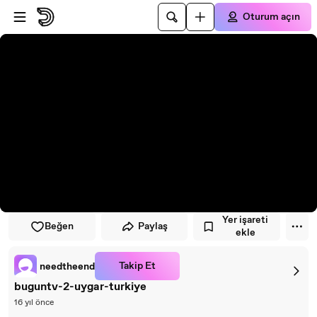
Oynatıcıya atla
Ana içeriğe atla
Oturum açın
Yer işareti
Beğen
Paylaş
ekle
Takip Et
needtheend
buguntv-2-uygar-turkiye
16 yıl önce