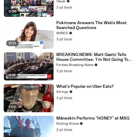
Veuer
3 yıl önce
0:36
Pokimane Answers The Web's Most
Searched Questions
WIRED
3 yıl önce
11:13
BREAKING NEWS: Matt Gaetz Tells
House Committee: 'I'm Not Going To
Vote For A Continuing Resolution'
Forbes Breaking News
3 yıl önce
4:16
What's Popular on Uber Eats?
Stringr
3 yıl önce
1:00
Måneskin Performs "HONEY" at MSG
Rolling Stone
3 yıl önce