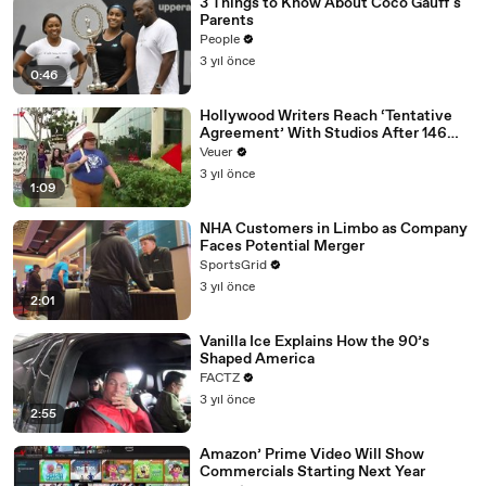
3 Things to Know About Coco Gauff's
Parents
People
3 yıl önce
0:46
Hollywood Writers Reach ‘Tentative
Agreement’ With Studios After 146
Day Strike
Veuer
3 yıl önce
1:09
NHA Customers in Limbo as Company
Faces Potential Merger
SportsGrid
3 yıl önce
2:01
Vanilla Ice Explains How the 90’s
Shaped America
FACTZ
3 yıl önce
2:55
Amazon’ Prime Video Will Show
Commercials Starting Next Year