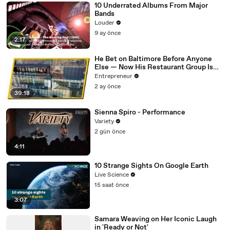
10 Underrated Albums From Major
Bands
Louder
9 ay önce
2:17
He Bet on Baltimore Before Anyone
Else — Now His Restaurant Group Is
Transforming Cities Across America
Entrepreneur
2 ay önce
39:18
Sienna Spiro - Performance
Variety
2 gün önce
4:11
10 Strange Sights On Google Earth
Live Science
15 saat önce
3:07
Samara Weaving on Her Iconic Laugh
in 'Ready or Not'