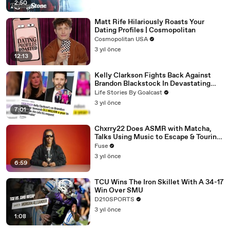
2:50
Matt Rife Hilariously Roasts Your
Dating Profiles | Cosmopolitan
Cosmopolitan USA
3 yıl önce
12:13
Kelly Clarkson Fights Back Against
Brandon Blackstock In Devastating
Divorce Battle
Life Stories By Goalcast
3 yıl önce
7:01
Chxrry22 Does ASMR with Matcha,
Talks Using Music to Escape & Touring
with The Weeknd
Fuse
3 yıl önce
6:59
TCU Wins The Iron Skillet With A 34-17
Win Over SMU
D210SPORTS
3 yıl önce
1:08