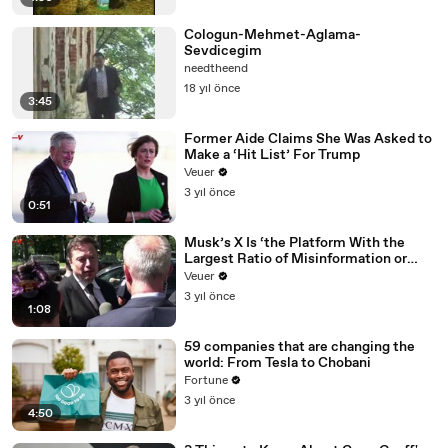
Cologun-Mehmet-Aglama-
Sevdicegim
needtheend
18 yıl önce
3:45
Former Aide Claims She Was Asked to
Make a ‘Hit List’ For Trump
Veuer
3 yıl önce
0:51
Musk’s X Is ‘the Platform With the
Largest Ratio of Misinformation or
Disinformation’ Amongst All Social
Veuer
Media Platforms
3 yıl önce
1:08
59 companies that are changing the
world: From Tesla to Chobani
Fortune
3 yıl önce
4:50