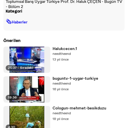
Toplumsal Barış Uygar Türkiye Prof. Dr. Haluk ÇEÇEN - Bugün TV
- Bölüm 2
Kategori
🗞
Haberler
Önerilen
Halukcecen.1
needtheend
13 yıl önce
25:37
|
Sıradaki
buguntv-1-uygar-turkiye
needtheend
16 yıl önce
19:36
Cologun-mehmet-besikduzu
needtheend
18 yıl önce
4:30