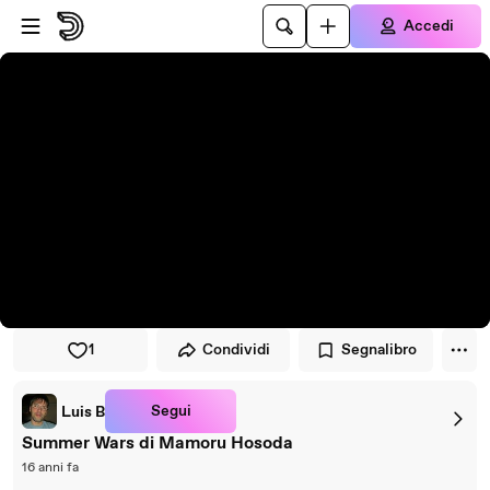
Vai al lettore
Passa al contenuto principale
Accedi
1
Condividi
Segnalibro
Segui
Luis B
Summer Wars di Mamoru Hosoda
16 anni fa