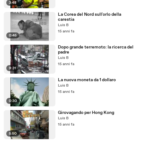
3:48
La Corea del Nord sull'orlo della
carestia
Luis B
15 anni fa
0:45
Dopo grande terremoto: la ricerca del
padre
Luis B
15 anni fa
9:31
La nuova moneta da 1 dollaro
Luis B
15 anni fa
0:30
Girovagando per Hong Kong
Luis B
15 anni fa
5:50