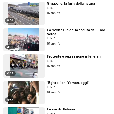
Giappone: la furia della natura
Luis B
15 anni fa
8:01
La rivolta Libica: la caduta del Libro
Verde
Luis B
15 anni fa
3:02
Proteste e repressione a Teheran
Luis B
15 anni fa
0:27
"Egitto, ieri. Yemen, oggi"
Luis B
15 anni fa
4:32
Le vie di Shibuya