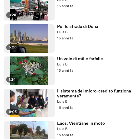
Luis B
15 anni fa
3:28
Per le strade di Doha
Luis B
15 anni fa
5:06
Un volo di mille farfalle
Luis B
15 anni fa
1:24
Il sistema del micro-credito funziona
veramente?
Luis B
16 anni fa
6:05
Laos: Vientiane in moto
Luis B
16 anni fa