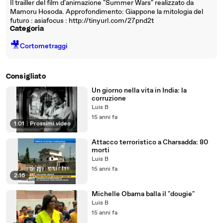
Il trailler del film d'animazione "Summer Wars" realizzato da
Mamoru Hosoda. Approfondimento: Giappone la mitologia del
futuro : asiafocus : http://tinyurl.com/27pnd2t
Categoria
🎥
Cortometraggi
Consigliato
Un giorno nella vita in India: la
corruzione
Luis B
15 anni fa
1:01
|
Prossimi video
Attacco terroristico a Charsadda: 80
morti
Luis B
15 anni fa
2:16
Michelle Obama balla il "dougie"
Luis B
15 anni fa