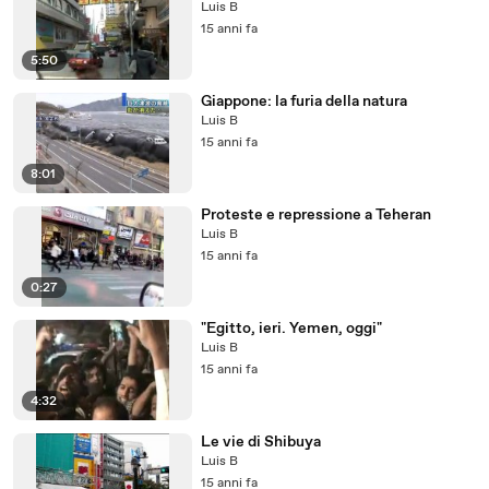
Luis B
15 anni fa
5:50
Giappone: la furia della natura
Luis B
15 anni fa
8:01
Proteste e repressione a Teheran
Luis B
15 anni fa
0:27
"Egitto, ieri. Yemen, oggi"
Luis B
15 anni fa
4:32
Le vie di Shibuya
Luis B
15 anni fa