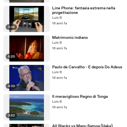
Line Phone: fantasia estrema nella
progettazione
Luis B
16 anni fa
3:38
Matrimonio indiano
Luis B
16 anni fa
5:20
Paulo de Carvalho - E depois Do Adeus
Luis B
16 anni fa
4:33
Il meraviglioso Regno di Tonga
Luis B
16 anni fa
3:53
All Blacks vs Manu Samoa (Haka)