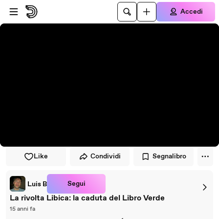
Vai al lettore
Passa al contenuto principale
Accedi
Like
Condividi
Segnalibro
Segui
Luis B
La rivolta Libica: la caduta del Libro Verde
15 anni fa