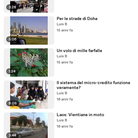
3:28
Per le strade di Doha
Luis B
15 anni fa
5:06
Un volo di mille farfalle
Luis B
15 anni fa
1:24
Il sistema del micro-credito funziona
veramente?
Luis B
16 anni fa
6:05
Laos: Vientiane in moto
Luis B
16 anni fa
3:44