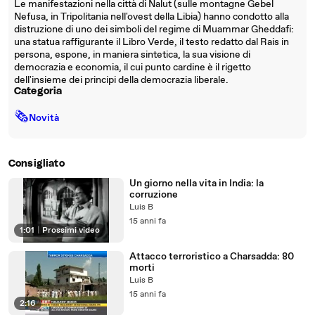
Le manifestazioni nella città di Nalut (sulle montagne Gebel
Nefusa, in Tripolitania nell'ovest della Libia) hanno condotto alla
distruzione di uno dei simboli del regime di Muammar Gheddafi:
una statua raffigurante il Libro Verde, il testo redatto dal Rais in
persona, espone, in maniera sintetica, la sua visione di
democrazia e economia, il cui punto cardine è il rigetto
dell'insieme dei principi della democrazia liberale.
Categoria
🗞
Novità
Consigliato
Un giorno nella vita in India: la
corruzione
Luis B
15 anni fa
1:01
|
Prossimi video
Attacco terroristico a Charsadda: 80
morti
Luis B
15 anni fa
2:16