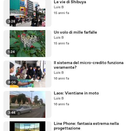
Le vie di Shibuya
Luis B
15 anni fa
3:28
Un volo di mille farfalle
Luis B
15 anni fa
1:24
Il sistema del micro-credito funziona
veramente?
Luis B
16 anni fa
6:05
Laos: Vientiane in moto
Luis B
16 anni fa
3:44
Line Phone: fantasia estrema nella
progettazione