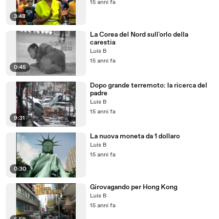
15 anni fa
3:48
La Corea del Nord sull'orlo della
carestia
Luis B
15 anni fa
0:45
Dopo grande terremoto: la ricerca del
padre
Luis B
15 anni fa
9:31
La nuova moneta da 1 dollaro
Luis B
15 anni fa
0:30
Girovagando per Hong Kong
Luis B
15 anni fa