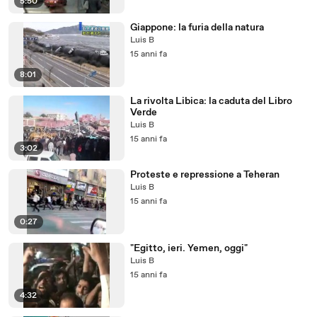
5:50
Giappone: la furia della natura
Luis B
15 anni fa
8:01
La rivolta Libica: la caduta del Libro
Verde
Luis B
15 anni fa
3:02
Proteste e repressione a Teheran
Luis B
15 anni fa
0:27
"Egitto, ieri. Yemen, oggi"
Luis B
15 anni fa
4:32