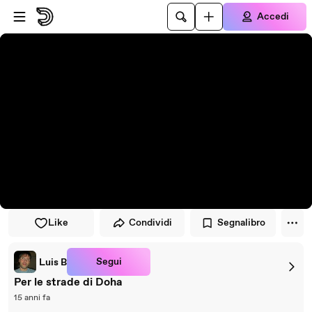
Vai al lettore
Passa al contenuto principale
Accedi
Like
Condividi
Segnalibro
Segui
Luis B
Per le strade di Doha
15 anni fa