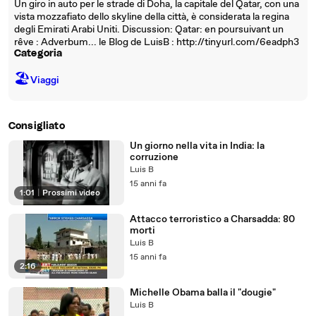
Un giro in auto per le strade di Doha, la capitale del Qatar, con una
vista mozzafiato dello skyline della città, è considerata la regina
degli Emirati Arabi Uniti. Discussion: Qatar: en poursuivant un
rêve : Adverbum... le Blog de LuisB : http://tinyurl.com/6eadph3
Categoria
🏖
Viaggi
Consigliato
Un giorno nella vita in India: la
corruzione
Luis B
15 anni fa
1:01
|
Prossimi video
Attacco terroristico a Charsadda: 80
morti
Luis B
15 anni fa
2:16
Michelle Obama balla il "dougie"
Luis B