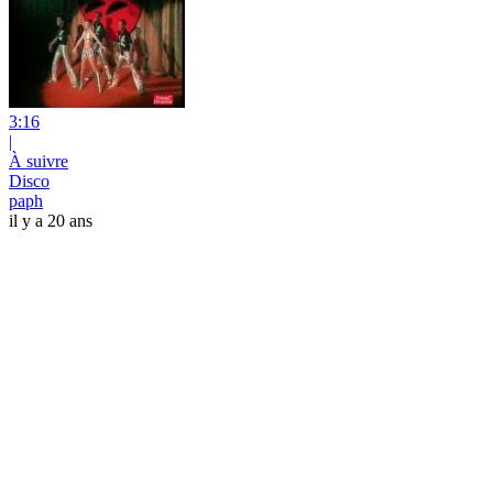
3:16
|
À suivre
Disco
paph
il y a 20 ans