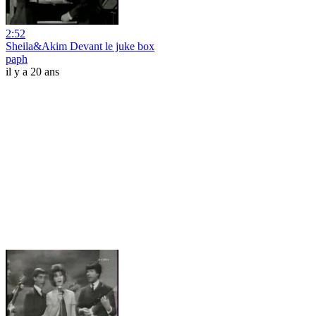
2:52
Sheila&Akim Devant le juke box
paph
il y a 20 ans