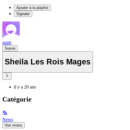
Ajouter à la playlist
Signaler
paph
Suivre
Sheila Les Rois Mages
il y a 20 ans
Catégorie
🗞
News
Voir moins