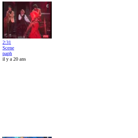
2:31
Scene
paph
il y a 20 ans