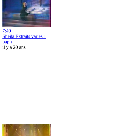
7:49
Sheila Extraits varies 1
paph
il y a 20 ans