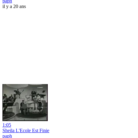
paph
il y a 20 ans
1:05
Sheila L'Ecole Est Finie
paph