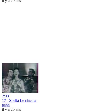
il y a 20 ans
2:33
17 - Sheila Le cinema
paph
il y a 20 ans