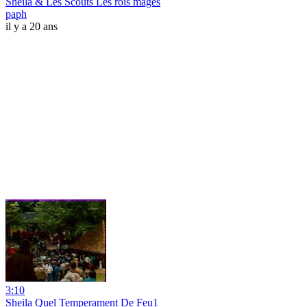
Sheila & Les Scouts Les rois mages
paph
il y a 20 ans
3:10
Sheila Quel Temperament De Feu1