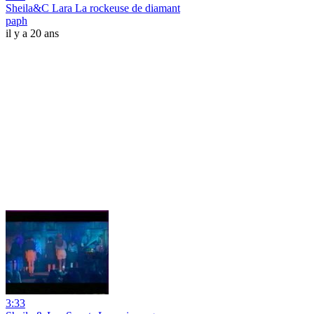
Sheila&C Lara La rockeuse de diamant
paph
il y a 20 ans
3:33