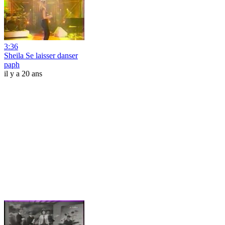
3:36
Sheila Se laisser danser
paph
il y a 20 ans