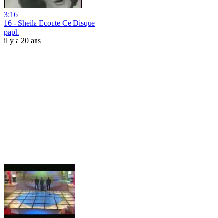
3:16
16 - Sheila Ecoute Ce Disque
paph
il y a 20 ans