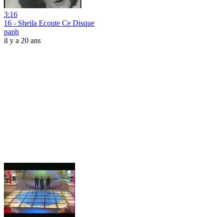
3:16
16 - Sheila Ecoute Ce Disque
paph
il y a 20 ans