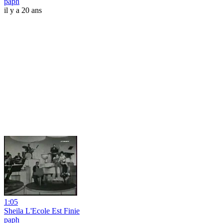
paph
il y a 20 ans
1:05
Sheila L'Ecole Est Finie
paph