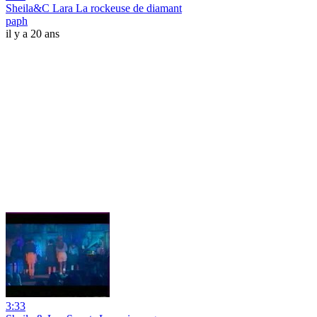
Sheila&C Lara La rockeuse de diamant
paph
il y a 20 ans
3:33