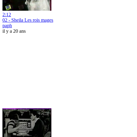
2:12
02 - Sheila Les rois mages
paph
il y a 20 ans