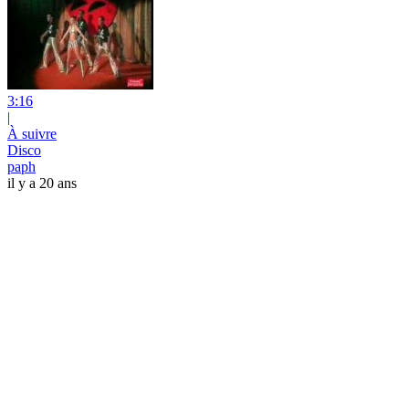
3:16
|
À suivre
Disco
paph
il y a 20 ans