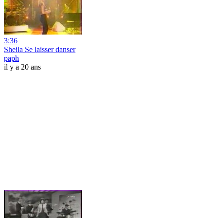
3:36
Sheila Se laisser danser
paph
il y a 20 ans