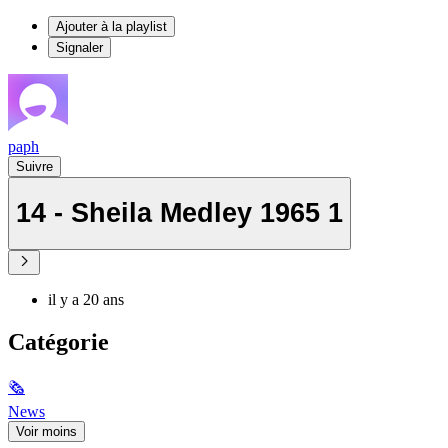
Ajouter à la playlist
Signaler
paph
Suivre
14 - Sheila Medley 1965 1
il y a 20 ans
Catégorie
🗞
News
Voir moins