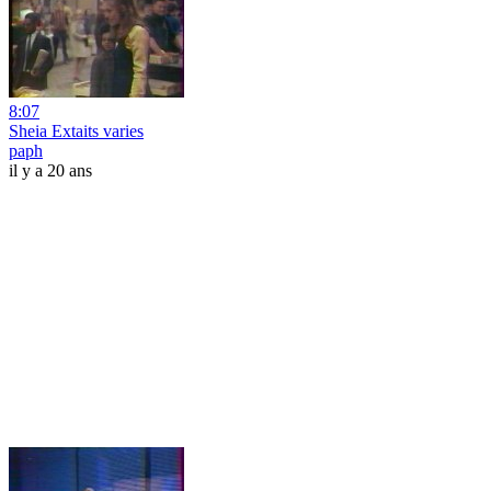
8:07
Sheia Extaits varies
paph
il y a 20 ans