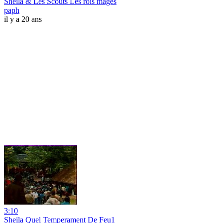
Sheila & Les Scouts Les rois mages
paph
il y a 20 ans
3:10
Sheila Quel Temperament De Feu1