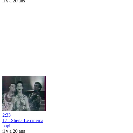
il y a 20 ans
2:33
17 - Sheila Le cinema
paph
il y a 20 ans