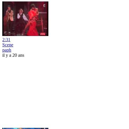
2:31
Scene
paph
il y a 20 ans