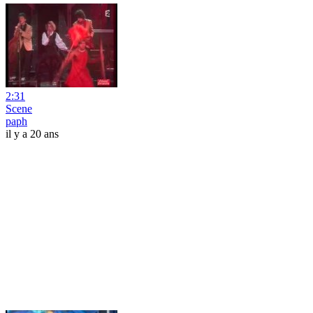
2:31
Scene
paph
il y a 20 ans