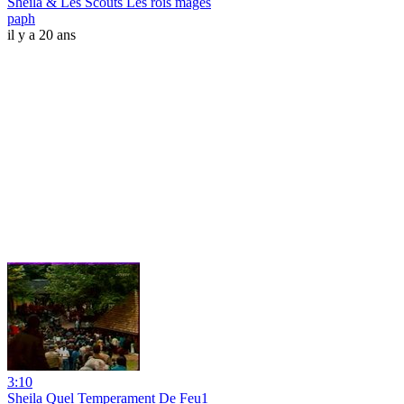
Sheila & Les Scouts Les rois mages
paph
il y a 20 ans
3:10
Sheila Quel Temperament De Feu1