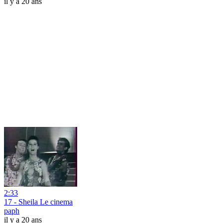
il y a 20 ans
2:33
17 - Sheila Le cinema
paph
il y a 20 ans