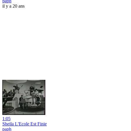
paph
il y a 20 ans
1:05
Sheila L'Ecole Est Finie
paph