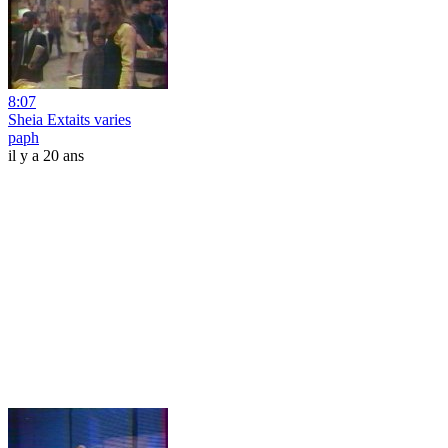
8:07
Sheia Extaits varies
paph
il y a 20 ans