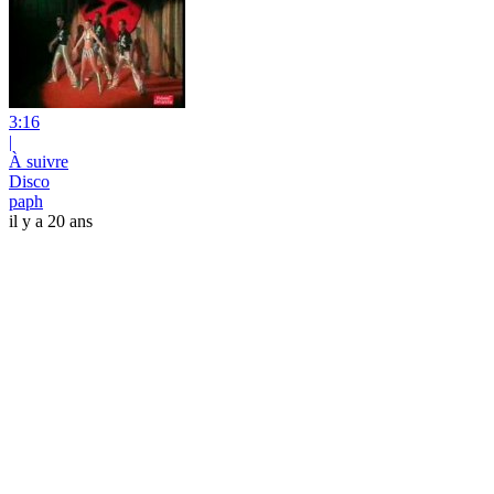
3:16
|
À suivre
Disco
paph
il y a 20 ans