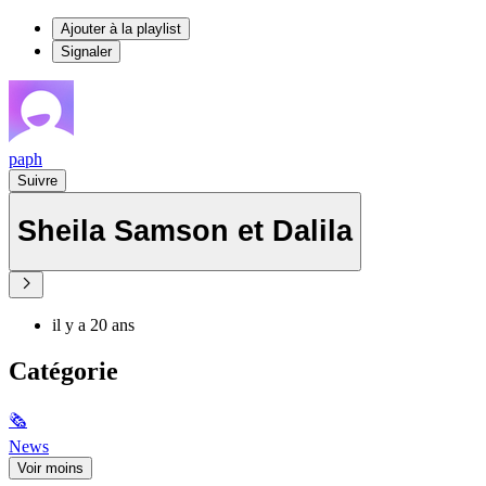
Ajouter à la playlist
Signaler
paph
Suivre
Sheila Samson et Dalila
il y a 20 ans
Catégorie
🗞
News
Voir moins