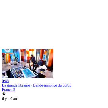
0:48
La grande librairie - Bande-annonce du 30/03
France 5
il y a 9 ans