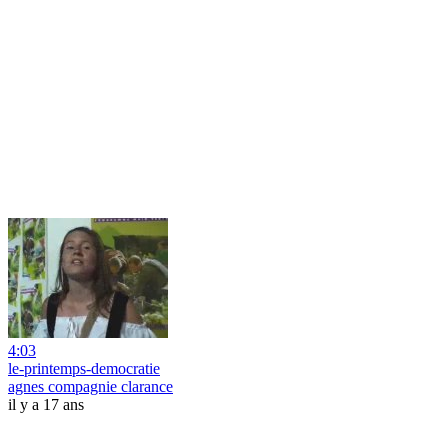
4:03
le-printemps-democratie
agnes compagnie clarance
il y a 17 ans