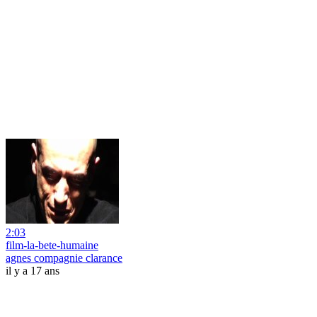
2:03
film-la-bete-humaine
agnes compagnie clarance
il y a 17 ans