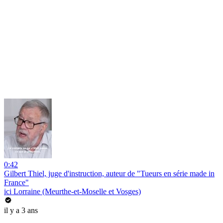
0:42
Gilbert Thiel, juge d'instruction, auteur de "Tueurs en série made in
France"
ici Lorraine (Meurthe-et-Moselle et Vosges)
il y a 3 ans