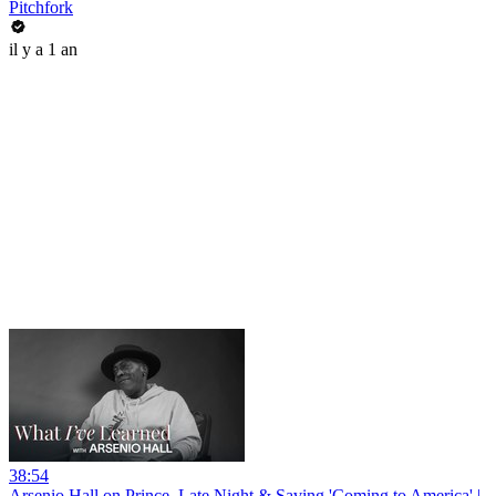
Pitchfork
il y a 1 an
38:54
Arsenio Hall on Prince, Late Night & Saving 'Coming to America' |