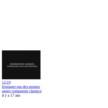
12:19
fromager-rue-des-moines
agnes compagnie clarance
il y a 17 ans