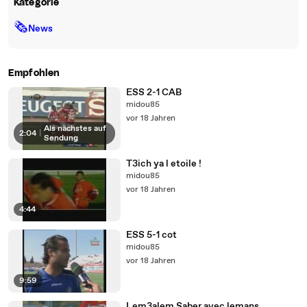
Kategorie
🗞
News
Empfohlen
ESS 2-1 CAB
midou85
vor 18 Jahren
Als nächstes auf
2:04
|
Sendung
T3ich ya l etoile !
midou85
vor 18 Jahren
4:44
ESS 5-1 cot
midou85
vor 18 Jahren
9:59
Lem3alem Saber avec lemans