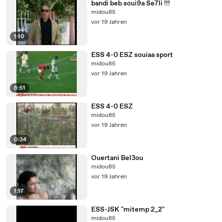
bandi beb soui9a Se7li !!!
midou85
vor 19 Jahren
1:10
ESS 4-0 ESZ souiaa sport
midou85
vor 19 Jahren
6:51
ESS 4-0 ESZ
midou85
vor 19 Jahren
0:34
Ouertani Bel3ou
midou85
vor 19 Jahren
1:17
ESS-JSK "mitemp 2_2"
midou85