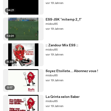
vor 19 Jahren
34:21
ESS-JSK "mitemp 2_1"
midou85
vor 19 Jahren
13:01
:: Zandour Mix ESS ::
midou85
vor 19 Jahren
4:39
Soyez Etoiliste... Abonnez vous !
midou85
vor 19 Jahren
0:17
La Grinta selon Saber
midou85
vor 19 Jahren