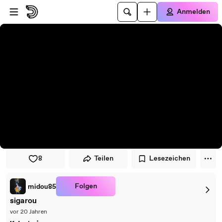
Zum Player springen
Zum Hauptinhalt springen
Anmelden
8
Teilen
Lesezeichen
Folgen
midou85
sigarou
vor 20 Jahren