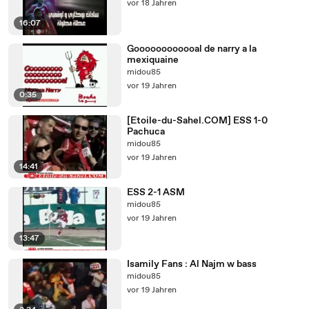
vor 18 Jahren
16:07
Goooooooooooal de narry a la
mexiquaine
midou85
vor 19 Jahren
0:35
[Etoile-du-Sahel.COM] ESS 1-0
Pachuca
midou85
vor 19 Jahren
14:41
ESS 2-1 ASM
midou85
vor 19 Jahren
13:47
Isamily Fans : Al Najm w bass
midou85
vor 19 Jahren