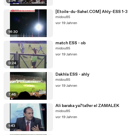
2:34
[Etoile-du-Sahel.COM] Ahly-ESS 1-3
midou85
vor 19 Jahren
16:30
match ESS - ob
midou85
vor 19 Jahren
0:24
Dakhla ESS - ahly
midou85
vor 19 Jahren
7:46
Ali baraka ya7ta9er el ZAMALEK
midou85
vor 19 Jahren
1:43