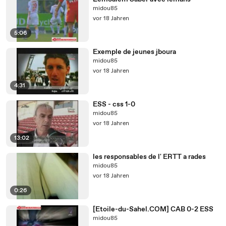
midou85
vor 18 Jahren
5:06
Exemple de jeunes jboura
midou85
vor 18 Jahren
4:31
ESS - css 1-0
midou85
vor 18 Jahren
13:02
les responsables de l' ERTT a rades
midou85
vor 18 Jahren
0:26
[Etoile-du-Sahel.COM] CAB 0-2 ESS
midou85