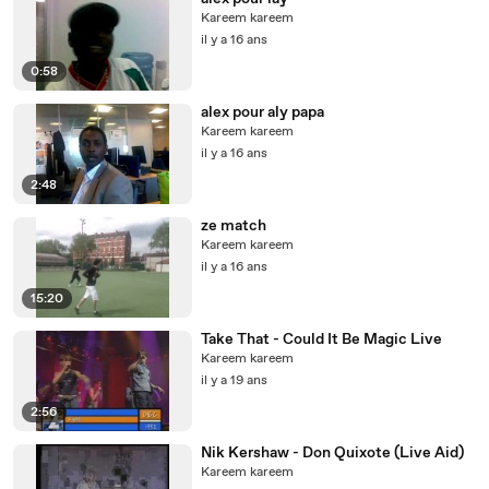
Kareem kareem
il y a 16 ans
0:58
alex pour aly papa
Kareem kareem
il y a 16 ans
2:48
ze match
Kareem kareem
il y a 16 ans
15:20
Take That - Could It Be Magic Live
Kareem kareem
il y a 19 ans
2:56
Nik Kershaw - Don Quixote (Live Aid)
Kareem kareem