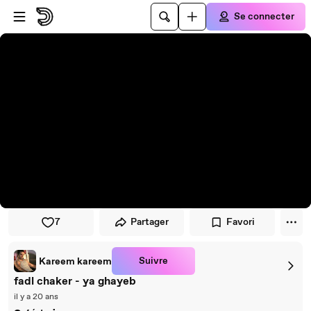
Passer au player
Passer au contenu principal
Se connecter
7
Partager
Favori
Suivre
Kareem kareem
fadl chaker - ya ghayeb
il y a 20 ans