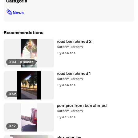
Catégorie
🗞
News
Recommandations
road ben ahmed 2
Kareem kareem
il y a 14 ans
3:04
|
À suivre
road ben ahmed 1
Kareem kareem
il y a 14 ans
0:56
pompier from ben ahmed
Kareem kareem
il y a 15 ans
0:12
alex pour lay