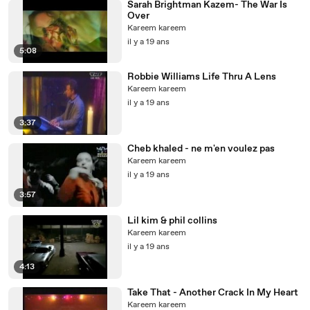
Sarah Brightman Kazem- The War Is
Over
Kareem kareem
il y a 19 ans
5:08
Robbie Williams Life Thru A Lens
Kareem kareem
il y a 19 ans
3:37
Cheb khaled - ne m'en voulez pas
Kareem kareem
il y a 19 ans
3:57
Lil kim & phil collins
Kareem kareem
il y a 19 ans
4:13
Take That - Another Crack In My Heart
Kareem kareem