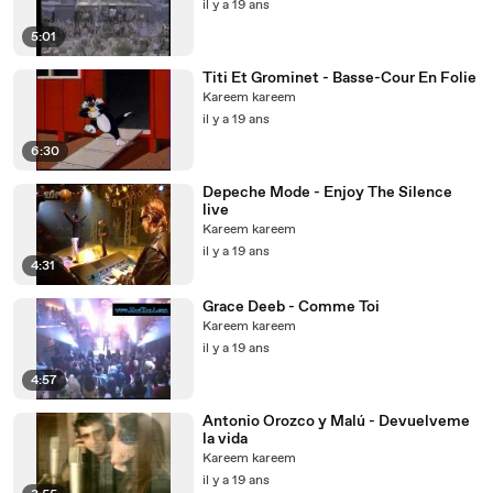
il y a 19 ans
5:01
Titi Et Grominet - Basse-Cour En Folie
Kareem kareem
il y a 19 ans
6:30
Depeche Mode - Enjoy The Silence
live
Kareem kareem
il y a 19 ans
4:31
Grace Deeb - Comme Toi
Kareem kareem
il y a 19 ans
4:57
Antonio Orozco y Malú - Devuelveme
la vida
Kareem kareem
il y a 19 ans