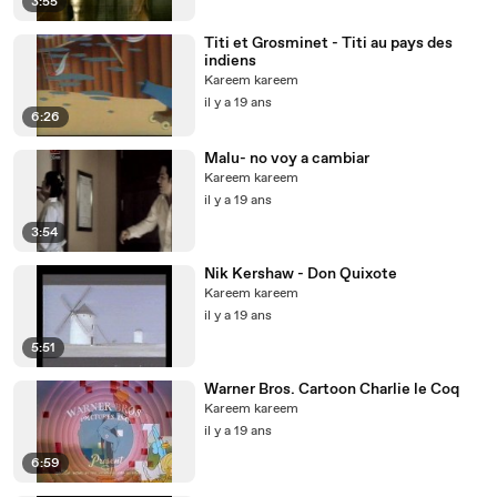
3:55
Titi et Grosminet - Titi au pays des
indiens
Kareem kareem
il y a 19 ans
6:26
Malu- no voy a cambiar
Kareem kareem
il y a 19 ans
3:54
Nik Kershaw - Don Quixote
Kareem kareem
il y a 19 ans
5:51
Warner Bros. Cartoon Charlie le Coq
Kareem kareem
il y a 19 ans
6:59