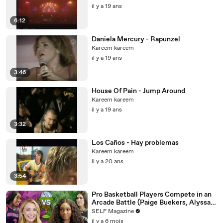
il y a 19 ans
6:12
Daniela Mercury - Rapunzel
Kareem kareem
il y a 19 ans
3:46
House Of Pain - Jump Around
Kareem kareem
il y a 19 ans
3:32
Los Caños - Hay problemas
Kareem kareem
il y a 20 ans
3:54
Pro Basketball Players Compete in an
Arcade Battle (Paige Buekers, Alyssa
Thomas & More)
SELF Magazine
il y a 6 mois