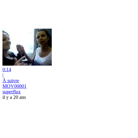
0:14
|
À suivre
MOV00001
superflux
il y a 20 ans