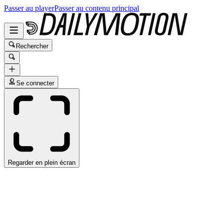
Passer au player
Passer au contenu principal
Rechercher
Se connecter
Regarder en plein écran