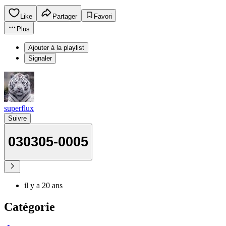
Like
Partager
Favori
Plus
Ajouter à la playlist
Signaler
superflux
Suivre
030305-0005
il y a 20 ans
Catégorie