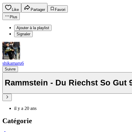
Like
Partager
Favori
Plus
Ajouter à la playlist
Signaler
shikamaru6
Suivre
Rammstein - Du Riechst So Gut 9
il y a 20 ans
Catégorie