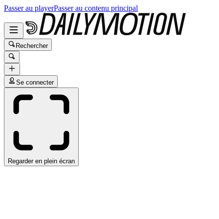
Passer au player
Passer au contenu principal
Rechercher
Se connecter
Regarder en plein écran