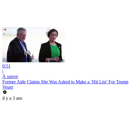
0:51
|
À suivre
Former Aide Claims She Was Asked to Make a ‘Hit List’ For Trump
Veuer
il y a 3 ans